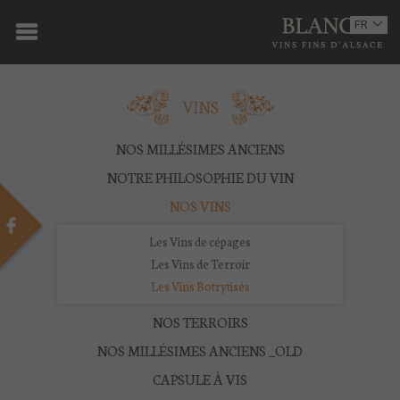
ACCUEIL
FR
EN
DOMAINE
VINS
OENOTOURISME
VINS
NOS MILLÉSIMES ANCIENS
NOTRE PHILOSOPHIE DU VIN
BOUTIQUE
NOS VINS
MULTIMEDIA
Les Vins de cépages
Les Vins de Terroir
PRESSE
Les Vins Botrytisés
PARTENAIRES
NOS TERROIRS
NOS MILLÉSIMES ANCIENS _OLD
ACTUALITÉS
CAPSULE À VIS
CONTACT