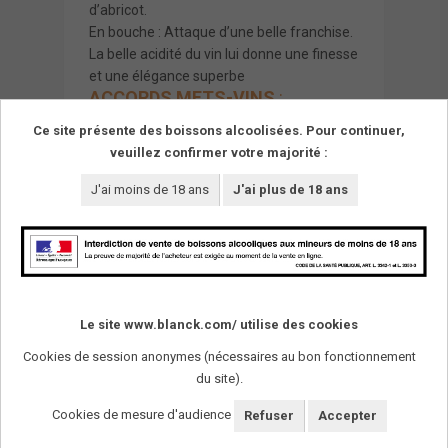
d’abricot.
En bouche : Attaque d’une belle franchise.
La belle acidité du vin lui donne une finesse
et une élégance superbe
ACCORDS METS-VINS
:
Cuisine simple et entrées. Pâtés et
Ce site présente des boissons alcoolisées. Pour continuer,
salades.
veuillez confirmer votre majorité :
J'ai moins de 18 ans
J'ai plus de 18 ans
Le site www.blanck.com/ utilise des cookies
Cookies de session anonymes (nécessaires au bon fonctionnement
du site).
SUIVEZ-NOUS !
Cookies de mesure d'audience
Refuser
Accepter