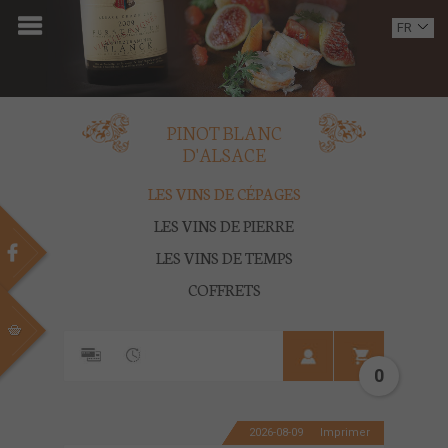
ACCUEIL
FR
EN
DOMAINE
OENOTOURISME
PINOT BLANC
D'ALSACE
VINS
LES VINS DE CÉPAGES
BOUTIQUE
LES VINS DE PIERRE
LES VINS DE TEMPS
MULTIMEDIA
COFFRETS
PRESSE
PARTENAIRES
0
ACTUALITÉS
2026-08-09
Imprimer
CONTACT