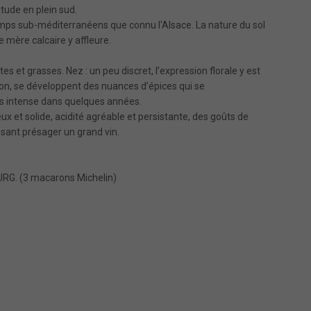
tude en plein sud.
s temps sub-méditerranéens que connu l'Alsace. La nature du sol
he mère calcaire y affleure.
ntes et grasses. Nez : un peu discret, l’expression florale y est
n, se développent des nuances d’épices qui se
s intense dans quelques années.
ux et solide, acidité agréable et persistante, des goûts de
issant présager un grand vin.
RG. (3 macarons Michelin)