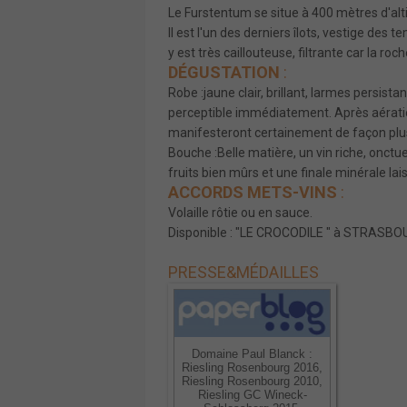
Le Furstentum se situe à 400 mètres d'alti
Il est l'un des derniers îlots, vestige de
y est très caillouteuse, filtrante car la roc
DÉGUSTATION
:
Robe :jaune clair, brillant, larmes persista
perceptible immédiatement. Après aératio
manifesteront certainement de façon plu
Bouche :Belle matière, un vin riche, onctue
fruits bien mûrs et une finale minérale la
ACCORDS METS-VINS
:
Volaille rôtie ou en sauce.
Disponible : "LE CROCODILE " à STRASBOU
PRESSE
&
MÉDAILLES
Domaine Paul Blanck :
Riesling Rosenbourg 2016,
Riesling Rosenbourg 2010,
Riesling GC Wineck-