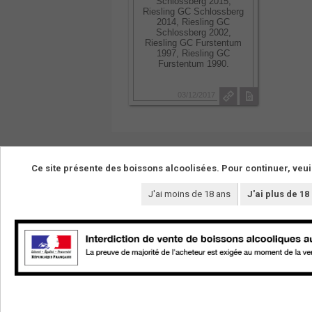
Schlossberg 2015,
Riesling GC Schlossberg
2014, Riesling GC
Schlossberg 2002,
Riesling GC Furstentum
1997, Riesling GC
Furstentum 1990.
03/12/2017
Ce site présente des boissons alcoolisées. Pour continuer, veui
J'ai moins de 18 ans
J'ai plus de 18