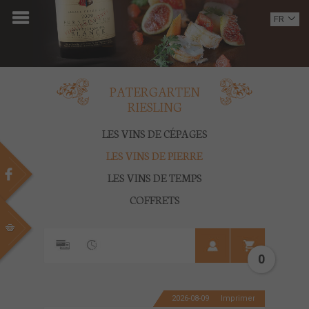
ACCUEIL
FR
EN
DOMAINE
OENOTOURISME
PATERGARTEN
RIESLING
VINS
LES VINS DE CÉPAGES
BOUTIQUE
LES VINS DE PIERRE
LES VINS DE TEMPS
MULTIMEDIA
COFFRETS
PRESSE
PARTENAIRES
0
ACTUALITÉS
2026-08-09
Imprimer
CONTACT