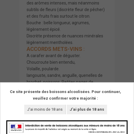
des arômes intenses, mais néanmoins
subtils de fleurs (discrète fleur de pêcher)
et des fruits frais surtout le citron.
Bouche : belle longueur, agrumes,
légèrement épicé.
Discrète présence de nuances minérales
légèrement mentholées.
ACCORDS METS-VINS
:
A carafer avant de déguster.
Choucroute bien entendu,
Volaille, poularde.
langouste, sandre, anguille, quenelles de
brochet, poissons, Petites nages de
poissons, poissons de rivière, poissons
Ce site présente des boissons alcoolisées. Pour continuer,
marinés.
veuillez confirmer votre majorité :
J'ai moins de 18 ans
J'ai plus de 18 ans