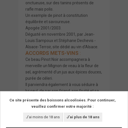
onctueuse, sur des tanins présents de
rafle mais polis.
Un exemple de pinot à constitution
équilibrée et savoureuse.
Apogée 2001/2003.
Dégusté en novembre 2001, par Jean-
Louis Sampoux et Stéphane Dechevis -
Alsace-Terroir
, site dédié au vin d'Alsace.
ACCORDS METS-VINS
:
Ce beau Pinot Noir accompagnera à
merveille un Mignon de veau à la fleur de
sel, agrémenté d’un jus aux épices douces,
purée de céleri.
Il parviendra également à vous séduire à
lui seul, de par son friand, son fruité et sa
finesse.
Ce site présente des boissons alcoolisées. Pour continuer,
Fromage : Brie
veuillez confirmer votre majorité :
J'ai moins de 18 ans
J'ai plus de 18 ans