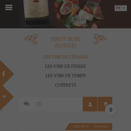
ACCUEIL
FR
EN
DOMAINE
OENOTOURISME
PINOT-NOIR
(ROUGE)
VINS
LES VINS DE CÉPAGES
BOUTIQUE
LES VINS DE PIERRE
LES VINS DE TEMPS
MULTIMEDIA
COFFRETS
PRESSE
PARTENAIRES
0
ACTUALITÉS
2026-08-10
Imprimer
CONTACT