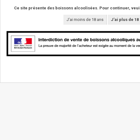
Ce site présente des boissons alcoolisées. Pour continuer, veui
J'ai moins de 18 ans
J'ai plus de 18
NOS VINS
LE DOMAINE
La boutique
Les vignerons
Vins de cépages
Les terroirs
Vins de pierre
Le domaine
Vins de temps
Le caveau