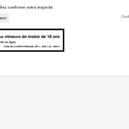
llez confirmer votre majorité :
Cook
 ans
AUTRES
Partenaires
Presse
Innovations
L'abus d'alcool est da
Nous contacter