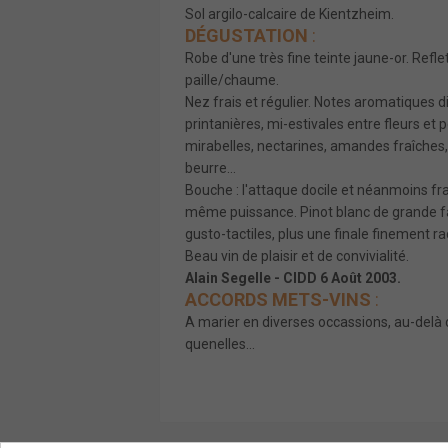
Sol argilo-calcaire de Kientzheim.
DÉGUSTATION
:
Robe d'une très fine teinte jaune-or. Refle
paille/chaume.
Nez frais et régulier. Notes aromatiques d
printanières, mi-estivales entre fleurs et 
mirabelles, nectarines, amandes fraîches,
beurre...
Bouche : l'attaque docile et néanmoins fr
même puissance. Pinot blanc de grande fam
gusto-tactiles, plus une finale finement r
Beau vin de plaisir et de convivialité.
Alain Segelle - CIDD 6 Août 2003.
ACCORDS METS-VINS
:
A marier en diverses occassions, au-delà d
quenelles...