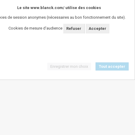
Le site www.blanck.com/ utilise des cookies
ies de session anonymes (nécessaires au bon fonctionnement du site).
Cookies de mesure d'audience
Refuser
Accepter
Enregistrer mon choix
Tout accepter
SUIVEZ-NOUS !
ngereux pour la santï¿½. A consommer avec