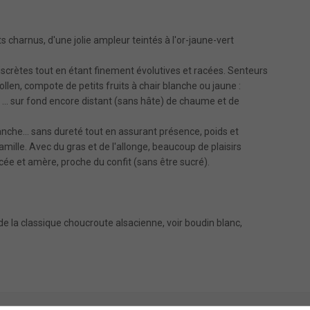
ts charnus, d'une jolie ampleur teintés à l'or-jaune-vert
iscrètes tout en étant finement évolutives et racées. Senteurs
pollen, compote de petits fruits à chair blanche ou jaune :
 ... sur fond encore distant (sans hâte) de chaume et de
anche... sans dureté tout en assurant présence, poids et
ille. Avec du gras et de l'allonge, beaucoup de plaisirs
acée et amère, proche du confit (sans être sucré).
e la classique choucroute alsacienne, voir boudin blanc,