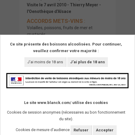
Visite le 7 avril 2010 - Thierry Meyer -
l'Oenothèque d'Alsace
ACCORDS METS-VINS
:
Volailles, poissons, fruits de mer et
crustacés.
Petites nages de poissons, poissons de
Ce site présente des boissons alcoolisées. Pour continuer,
rivières, maquereau au vin blanc.
veuillez confirmer votre majorité :
J'ai moins de 18 ans
J'ai plus de 18 ans
Le site www.blanck.com/ utilise des cookies
Cookies de session anonymes (nécessaires au bon fonctionnement
du site).
SUIVEZ-NOUS !
Cookies de mesure d'audience
Refuser
Accepter