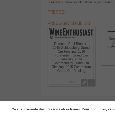
Position 4/10 : Terroirs argilo-calcaire, calcaire, marne,
PRESSE :
PRESSE
&
MÉDAILLES
Dom
A
Domaine Paul Blanck :
Furste
2015 Schlossberg Grand
Cru Riesling, 2016
Furstentum Grand Cru
Riesling, 2014
Sommerberg Grand Cru
Riesling, 2015 Furstentum
Grand Cru Riesling
01/11/2018
Ce site présente des boissons alcoolisées. Pour continuer, veui