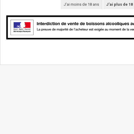
J'ai moins de 18 ans
J'ai plus de 18
NOS VINS
LE DOMAINE
La boutique
Les vignerons
Vins de cépages
Les terroirs
Vins de pierre
Le domaine
Vins de temps
Le caveau
Millésimes anciens