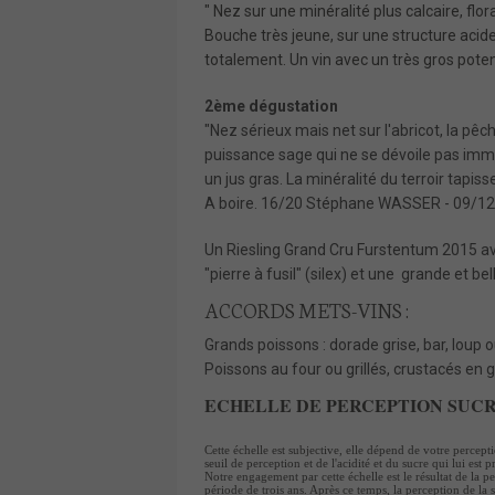
" Nez sur une minéralité plus calcaire, flor
Bouche très jeune, sur une structure acid
totalement. Un vin avec un très gros pote
2ème dégustation
"Nez sérieux mais net sur l'abricot, la pêc
puissance sage qui ne se dévoile pas imm
un jus gras. La minéralité du terroir tapis
A boire. 16/20 Stéphane WASSER - 09/1
Un Riesling Grand Cru Furstentum 2015 av
"pierre à fusil" (silex) et une grande et be
ACCORDS METS-VINS :
Grands poissons : dorade grise, bar, loup o
Poissons au four ou grillés, crustacés en 
ECHELLE DE PERCEPTION SUCR
Cette échelle est subjective, elle dépend de votre percep
seuil de perception et de l'acidité et du sucre qui lui est p
Notre engagement par cette échelle est le résultat de la 
période de trois ans. Après ce temps, la perception de la 