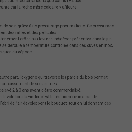
s temps sub-méditerranéens que connu l'Alsace.
trante car la roche mère calcaire y affleure.
mum de soin grâce à un pressurage pneumatique. Ce pressurage
ent des rafles et des pellicules.
anément grâce aux levures indigènes présentes dans le jus
le se déroule à température contrôlée dans des cuves en inox,
ypiques du cépage.
’autre part, l’oxygène qui traverse les parois du bois permet
l’épanouissement de ses arômes.
est élevé 2 à 3 ans avant d’être commercialisé.
s l’évolution du vin. Ici, c'est le phénomène inverse de
 l’abri de l’air développent le bouquet, tout en lui donnant des