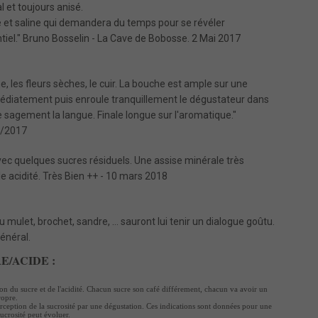
al et toujours anisé.
e et saline qui demandera du temps pour se révéler
ntiel." Bruno Bosselin - La Cave de Bobosse. 2 Mai 2017
he, les fleurs sèches, le cuir. La bouche est ample sur une
édiatement puis enroule tranquillement le dégustateur dans
se sagement la langue. Finale longue sur l'aromatique."
2/2017
ec quelques sucres résiduels. Une assise minérale très
lle acidité. Très Bien ++ - 10 mars 2018
u mulet, brochet, sandre, … sauront lui tenir un dialogue goûtu.
général.
E/ACIDE :
tion du sucre et de l'acidité. Chacun sucre son café différement, chacun va avoir un
ropre.
perception de la sucrosité par une dégustation. Ces indications sont données pour une
sucrosité peut évoluer.