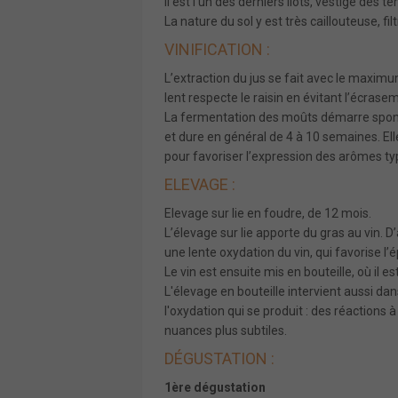
Il est l'un des derniers îlots, vestige de
La nature du sol y est très caillouteuse, fil
VINIFICATION :
L’extraction du jus se fait avec le maxi
lent respecte le raisin en évitant l’écrasem
La fermentation des moûts démarre spont
et dure en général de 4 à 10 semaines. El
pour favoriser l’expression des arômes t
ELEVAGE :
Elevage sur lie en foudre, de 12 mois.
L’élevage sur lie apporte du gras au vin. D
une lente oxydation du vin, qui favorise 
Le vin est ensuite mis en bouteille, où il 
L'élevage en bouteille intervient aussi dan
l'oxydation qui se produit : des réactions à
nuances plus subtiles.
DÉGUSTATION :
1ère dégustation