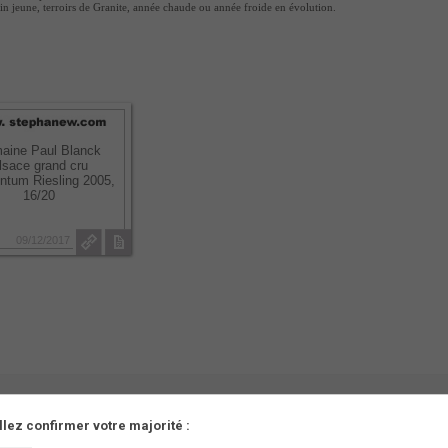
 vin jeune, terroirs de Granite, année chaude ou année froide en évolution.
aine Paul Blanck
lsace grand cru
ntum Riesling 2005,
16/20
09/12/2017
llez confirmer votre majorité :