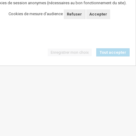
ies de session anonymes (nécessaires au bon fonctionnement du site).
Cookies de mesure d'audience
Refuser
Accepter
Enregistrer mon choix
Tout accepter
SUIVEZ-NOUS !
ngereux pour la santï¿½. A consommer avec
modï¿½ration.