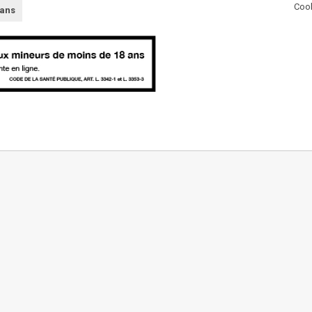
Cook
 ans
AUTRES
Partenaires
Presse
Innovations
L'abus d'alcool est da
Nous contacter