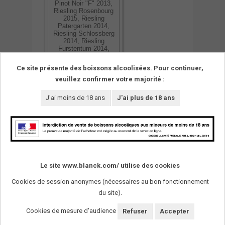
Pinot Noir "F" 2013,
Riesling Rosenbourg
2015, Riesling
Patergarten 2014,
Riesling Schlossberg
2014, Riesling
Furstentum 2014,
Pinot Gris
Patergarten 2013
Ce site présente des boissons alcoolisées. Pour continuer,
veuillez confirmer votre majorité :
08/06/2017
J'ai moins de 18 ans
J'ai plus de 18 ans
Le site www.blanck.com/ utilise des cookies
Cookies de session anonymes (nécessaires au bon fonctionnement
du site).
SUIVEZ-NOUS !
Cookies de mesure d'audience
Refuser
Accepter