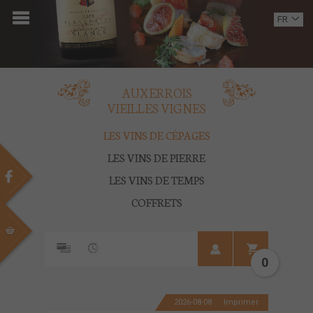
ACCUEIL
FR
EN
DOMAINE
OENOTOURISME
AUXERROIS
VIEILLES VIGNES
VINS
LES VINS DE CÉPAGES
BOUTIQUE
LES VINS DE PIERRE
LES VINS DE TEMPS
MULTIMEDIA
COFFRETS
PRESSE
PARTENAIRES
0
ACTUALITÉS
2026-08-08
Imprimer
CONTACT