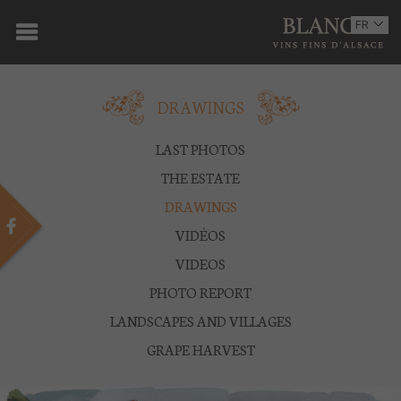
HOME
FR
EN
THE DOMAINE
DRAWINGS
WINE WORKSHOPS
THE WINES
LAST PHOTOS
THE ESTATE
MULTIMEDIA
DRAWINGS
PRESS
VIDÉOS
VIDEOS
PARTNERS
PHOTO REPORT
NEWS
LANDSCAPES AND VILLAGES
GRAPE HARVEST
CONTACT