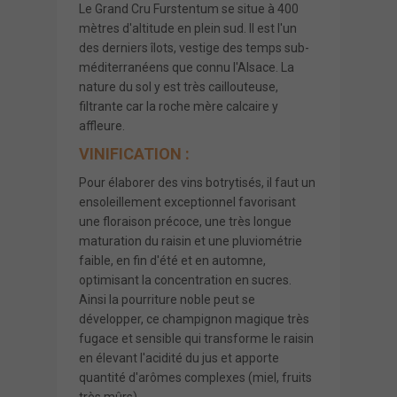
Le Grand Cru Furstentum se situe à 400
mètres d'altitude en plein sud. Il est l'un
des derniers îlots, vestige des temps sub-
méditerranéens que connu l'Alsace. La
nature du sol y est très caillouteuse,
filtrante car la roche mère calcaire y
affleure.
VINIFICATION :
Pour élaborer des vins botrytisés, il faut un
ensoleillement exceptionnel favorisant
une floraison précoce, une très longue
maturation du raisin et une pluviométrie
faible, en fin d'été et en automne,
optimisant la concentration en sucres.
Ainsi la pourriture noble peut se
développer, ce champignon magique très
fugace et sensible qui transforme le raisin
en élevant l'acidité du jus et apporte
quantité d'arômes complexes (miel, fruits
très mûrs).