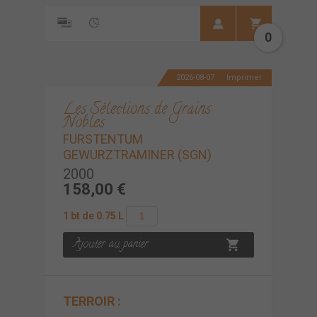
0
2026-08-07
Imprimer
Les Sélections de Grains
Nobles
FURSTENTUM
GEWURZTRAMINER (SGN)
2000
158,00 €
1 bt de 0.75 L
TERROIR :