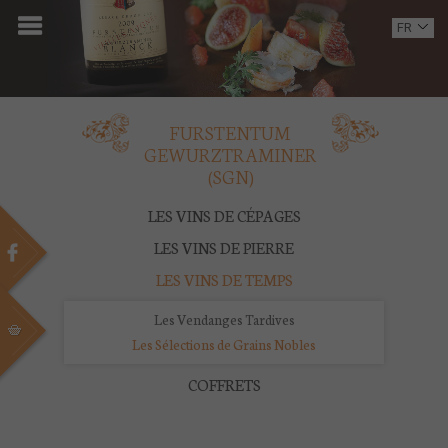
ACCUEIL
FR
EN
DOMAINE
OENOTOURISME
FURSTENTUM
GEWURZTRAMINER
VINS
(SGN)
BOUTIQUE
LES VINS DE CÉPAGES
LES VINS DE PIERRE
MULTIMEDIA
LES VINS DE TEMPS
PRESSE
Les Vendanges Tardives
Les Sélections de Grains Nobles
PARTENAIRES
COFFRETS
ACTUALITÉS
CONTACT