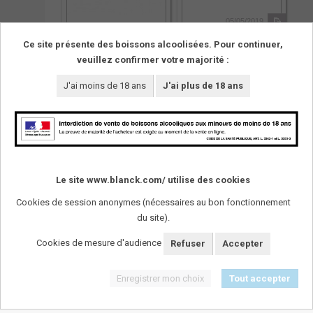
05/05/2019
Domaine Paul Blanck
Pinot Noir F 2013
Ce site présente des boissons alcoolisées. Pour continuer,
veuillez confirmer votre majorité :
05/05/2019
J'ai moins de 18 ans
J'ai plus de 18 ans
Le site www.blanck.com/ utilise des cookies
Cookies de session anonymes (nécessaires au bon fonctionnement
du site).
SUIVEZ-NOUS !
Cookies de mesure d'audience
Refuser
Accepter
Enregistrer mon choix
Tout accepter
L'abus d'alcool est dangereux pour la santï¿½. A
consommer avec modï¿½ration.