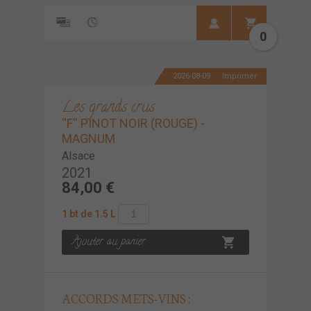
0
2026-08-09
Imprimer
Les grands crus
''F'' PINOT NOIR (ROUGE) -
MAGNUM
Alsace
2021
84,00 €
1 bt de 1.5 L
ACCORDS METS-VINS :