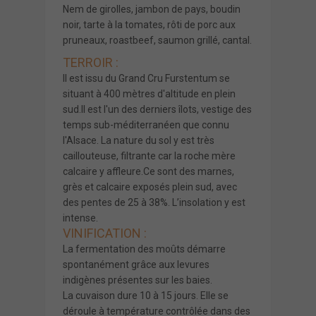
Nem de girolles, jambon de pays, boudin
noir, tarte à la tomates, rôti de porc aux
pruneaux, roastbeef, saumon grillé, cantal.
TERROIR :
Il est issu du Grand Cru Furstentum se
situant à 400 mètres d'altitude en plein
sud.Il est l'un des derniers îlots, vestige des
temps sub-méditerranéen que connu
l'Alsace. La nature du sol y est très
caillouteuse, filtrante car la roche mère
calcaire y affleure.Ce sont des marnes,
grès et calcaire exposés plein sud, avec
des pentes de 25 à 38%. L’insolation y est
intense.
VINIFICATION :
La fermentation des moûts démarre
spontanément grâce aux levures
indigènes présentes sur les baies.
La cuvaison dure 10 à 15 jours. Elle se
déroule à température contrôlée dans des