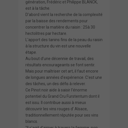
génération, Frédéric et Philippe BLANCK,
est à la tâche.
D’abord vient la recherche de la complexité
par la baisse des rendements pour
concentrer la matière du raisin : 25à 30
hectolitres par hectare.
L'apport des tanins fins de la peau du raisin
à la structure du vin est une nouvelle
étape.
Au bout d’une décennie de travail, des
résultats encourageants se font sentir.
Mais pour maîtriser cet art, il faut encore
de longues années d’expérience. C'est une
des tâches, un des défis à relever.
Ce Pinot noir aide à saisir l’énorme
potentiel du Grand Cru Furstentum dont il
est issu. Il contribue aussi à mieux
découvrir les vins rouges d’ Alsace,
traditionnellement réputée pour ses vins
blancs.
"Il s'agit d'aimer à travers la femme, non