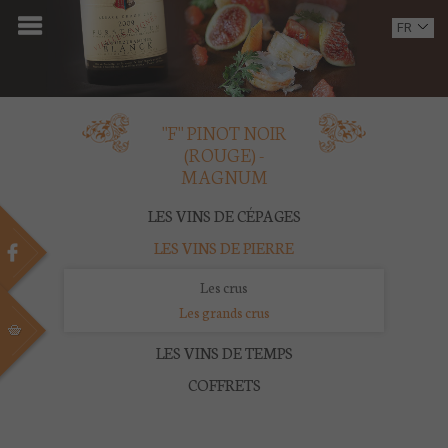
ACCUEIL
FR
EN
DOMAINE
OENOTOURISME
''F'' PINOT NOIR
(ROUGE) -
VINS
MAGNUM
BOUTIQUE
LES VINS DE CÉPAGES
LES VINS DE PIERRE
MULTIMEDIA
Les crus
PRESSE
Les grands crus
LES VINS DE TEMPS
PARTENAIRES
COFFRETS
ACTUALITÉS
CONTACT