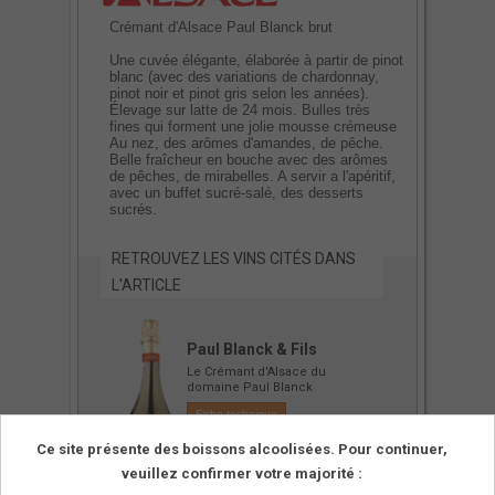
Crémant d'Alsace Paul Blanck brut
Une cuvée élégante, élaborée à partir de pinot
blanc (avec des variations de chardonnay,
pinot noir et pinot gris selon les années).
Élevage sur latte de 24 mois. Bulles très
fines qui forment une jolie mousse crémeuse
Au nez, des arômes d'amandes, de pêche.
Belle fraîcheur en bouche avec des arômes
de pêches, de mirabelles. A servir a l'apéritif,
avec un buffet sucré-salé, des desserts
sucrés.
RETROUVEZ LES VINS CITÉS DANS
L'ARTICLE
Paul Blanck & Fils
Le Crémant d'Alsace du
domaine Paul Blanck
Fiche technique
Ce site présente des boissons alcoolisées. Pour continuer,
veuillez confirmer votre majorité :