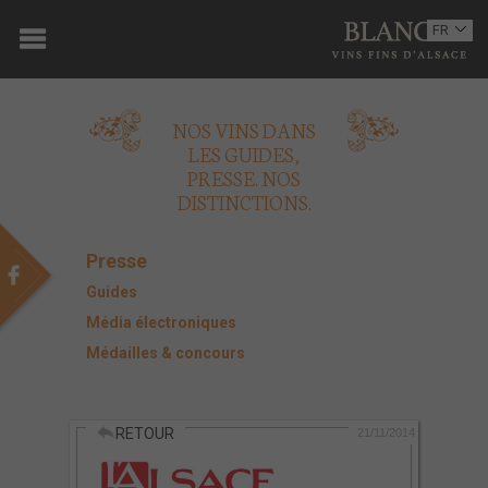
ACCUEIL
FR
EN
DOMAINE
NOS VINS DANS
OENOTOURISME
LES GUIDES,
PRESSE. NOS
VINS
DISTINCTIONS.
BOUTIQUE
Presse
MULTIMEDIA
Guides
Média électroniques
PRESSE
Médailles & concours
PARTENAIRES
RETOUR
ACTUALITÉS
21/11/2014
CONTACT