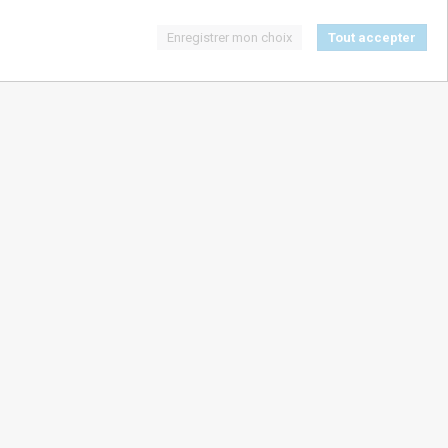
Enregistrer mon choix
Tout accepter
SUIVEZ-NOUS !
ngereux pour la santï¿½. A consommer avec
modï¿½ration.