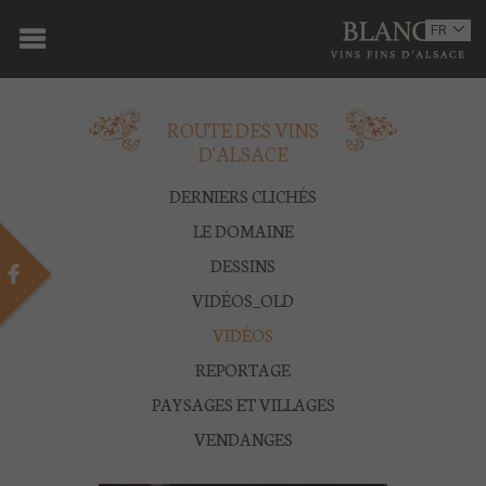
ACCUEIL
FR
EN
DOMAINE
ROUTE DES VINS
OENOTOURISME
D'ALSACE
VINS
DERNIERS CLICHÉS
LE DOMAINE
BOUTIQUE
DESSINS
MULTIMEDIA
VIDÉOS_OLD
PRESSE
VIDÉOS
REPORTAGE
PARTENAIRES
PAYSAGES ET VILLAGES
ACTUALITÉS
VENDANGES
CONTACT