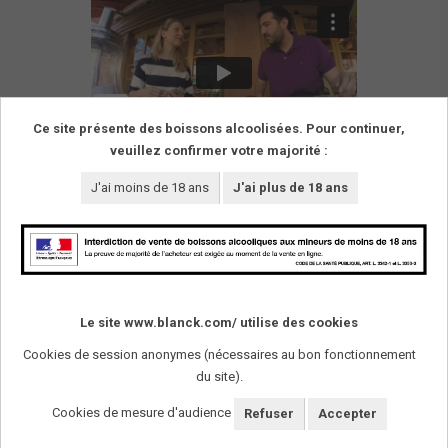
Ce site présente des boissons alcoolisées. Pour continuer,
veuillez confirmer votre majorité :
Route des Vins d'Alsace, May 2017
from
Georgios
J'ai moins de 18 ans
J'ai plus de 18 ans
on
Vimeo
.
SUIVEZ-NOUS !
Le site www.blanck.com/ utilise des cookies
Cookies de session anonymes (nécessaires au bon fonctionnement
L'abus d'alcool est dangereux pour la santï¿½. A
consommer avec modï¿½ration.
du site).
Cookies de mesure d'audience
Refuser
Accepter