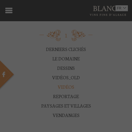
ACCUEIL
FR
EN
DOMAINE
1
OENOTOURISME
VINS
DERNIERS CLICHÉS
LE DOMAINE
BOUTIQUE
DESSINS
MULTIMEDIA
VIDÉOS_OLD
VIDÉOS
PRESSE
REPORTAGE
PARTENAIRES
PAYSAGES ET VILLAGES
VENDANGES
ACTUALITÉS
CONTACT