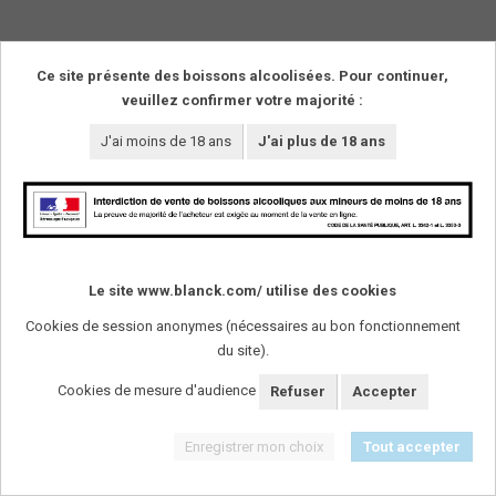
Ce site présente des boissons alcoolisées. Pour continuer,
veuillez confirmer votre majorité :
J'ai moins de 18 ans
J'ai plus de 18 ans
SUIVEZ-NOUS !
Le site www.blanck.com/ utilise des cookies
Cookies de session anonymes (nécessaires au bon fonctionnement
L'abus d'alcool est dangereux pour la santï¿½. A
consommer avec modï¿½ration.
du site).
Cookies de mesure d'audience
Refuser
Accepter
Enregistrer mon choix
Tout accepter
Mentions légales
-
Plan du site