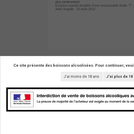
plus tardivement
.
Exquise suavité doublée d’une remarquable finale. T° :
Alain Segelle - 20 Août 2012
Ce site présente des boissons alcoolisées. Pour continuer, veui
J'ai moins de 18 ans
J'ai plus de 18