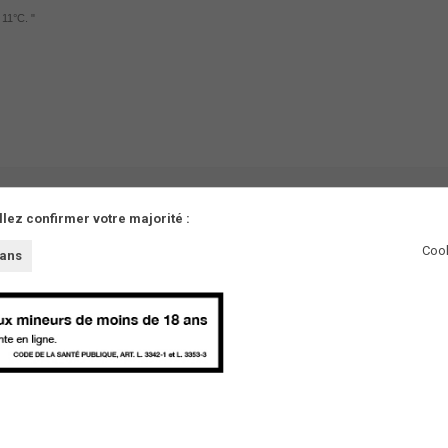
 11°C. "
llez confirmer votre majorité :
Cook
 ans