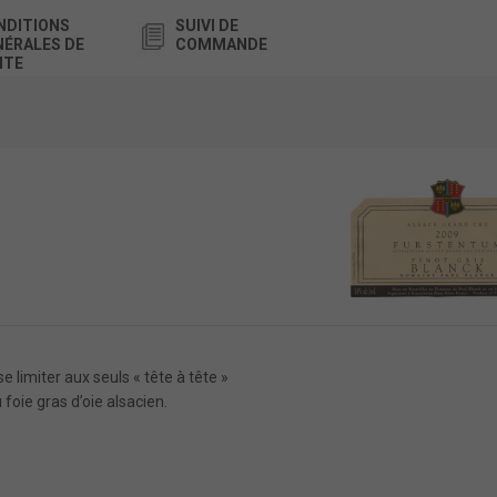
NDITIONS
SUIVI DE
NÉRALES DE
COMMANDE
NTE
se limiter aux seuls « tête à tête »
 foie gras d’oie alsacien.