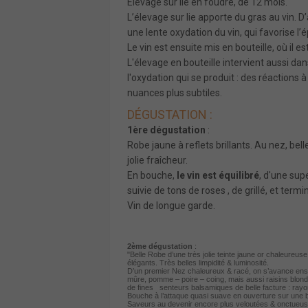
Elevage sur lie en foudre, de 12 mois.
L’élevage sur lie apporte du gras au vin. D
une lente oxydation du vin, qui favorise 
Le vin est ensuite mis en bouteille, où il 
L'élevage en bouteille intervient aussi dan
l'oxydation qui se produit : des réactions à
nuances plus subtiles.
DÉGUSTATION :
1ère dégustation
:
Robe jaune à reflets brillants. Au nez, be
jolie fraîcheur.
En bouche,
le vin est équilibré
, d'une sup
suivie de tons de roses , de grillé, et ter
Vin de longue garde.
2ème dégustation
:
"Belle Robe d’une très jolie teinte jaune or chaleureus
élégants. Très belles limpidité & luminosité.
D’un premier Nez chaleureux & racé, on s’avance ensui
mûre, pomme – poire – coing, mais aussi raisins blon
de fines senteurs balsamiques de belle facture : rayon
Bouche à l’attaque quasi suave en ouverture sur une be
Saveurs au devenir encore plus veloutées & onctueuse