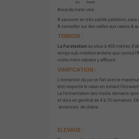
Accords mets-vins :
A savourer en très subtile jubilation, sans 
A conseiller sur des cailles aux raisins & au
TERROIR :
Le
Furstentum
se situe à 400 mètres d'alti
temps sub-méditerranéens que connut l'Alsa
roche mère calcaire y affleure.
VINIFICATION :
L’extraction du jus se fait avec le maxi
lent respecte le raisin en évitant l’écrasem
La fermentation des moûts démarre spont
et dure en général de 4 à 10 semaines. E
anciennes de chêne .
ELEVAGE :