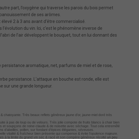
’autre part, l’oxygène qui traverse les parois du bois permet
l’épanouissement de ses arômes.
est élevé 2 à 3 ans avant d’être commercialisé.
s l’évolution du vin. Ici, c'est le phénomène inverse de
 l’abri de l’air développent le bouquet, tout en lui donnant des
lle persistance.aromatique, net, parfums de miel et de rose,
erbe persistance. L'attaque en bouche est ronde, elle est
mine sur une grande longueur.
e & chatoyante. Très beaux reflets généreux jaune d’or, jaune-miel doré très
te à pas de loup ou de velours. Très jolie compote de fruits blancs à chair bien
ds et soupçons de reine-claude & de noisette avec séchage. Tout cela entremêlé
s d’abeilles, pollen, sur fondant d’épices élégantes, séveuses.
lle vitalité & fraîcheur bien présente qui compense & évite l’opulence majeure.
s à la limite du grand vin sec & racé et son compère généreux récolté
un peu