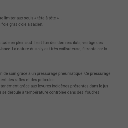
se limiter aux seuls « tête à tête » …
 foie gras d’oie alsacien.
tude en plein sud. Il est l'un des derniers îlots, vestige des
ce. La nature du sol y est très caillouteuse, filtrante car la
mum de soin grâce à un pressurage pneumatique. Ce pressurage
ent des rafles et des pellicules.
anément grâce aux levures indigènes présentes dans le jus
lle se déroule à température contrôlée dans des foudres