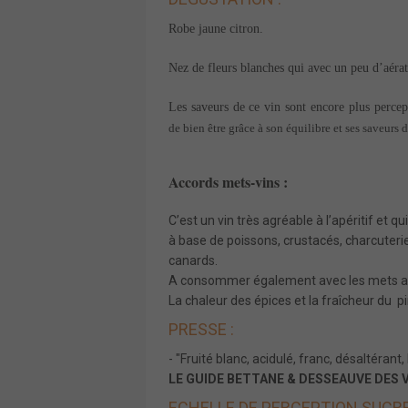
Robe jaune citron.
Nez de fleurs blanches qui avec un peu d’aér
Les saveurs de ce vin sont encore plus perce
de bien être grâce à son équilibre et ses saveurs 
Accords mets-vins :
C’est un vin très agréable à l’apéritif et 
à base de poissons, crustacés, charcuterie
canards.
A consommer également avec les mets as
La chaleur des épices et la fraîcheur du p
PRESSE :
- "Fruité blanc, acidulé, franc, désaltérant, 
LE GUIDE BETTANE & DESSEAUVE DES VI
ECHELLE DE PERCEPTION SUCRE