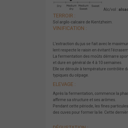
Alc/vol :
alsa
TERROIR :
Sol argilo-calcaire de Kientzheim.
VINIFICATION :
L’extraction du jus se fait avec le maxi
lent respecte le raisin en évitant l’écrasem
La fermentation des moûts démarre spont
et dure en général de 4 à 10 semaines.
Elle se déroule à température contrôlée d
typiques du cépage.
ELEVAGE :
Après la fermentation, commence la phase 
affirme sa structure et ses arômes.
Pendant cette période, les fines particu
des cuves pour former la lie. Cette derniè
DÉGUSTATION :