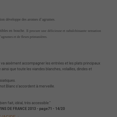
ation développe des aromes d’agrumes.
ptibles en bouche.
Il procure une délicieuse et rafraîchissante sensation
d’agrumes et de fleurs printanières.
qui va aisément accompagner les entrées et les plats principaux
 ainsi que toute les viandes blanches, volailles, dindes et
iatiques.
inot Blanc s’accordent à merveille.
bien fait, idéal, très accessible."
NS DE FRANCE 2013 - page71 - 14/20
/ACIDE :