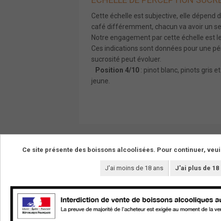
Cette échelle est subjective, elle dépend 
café différemment, chacun va avoir un seui
Notre engagement par cette échelle est le 
Ces indications sont données pour une pér
sucrosité peut évoluer.
Position 4/10
: pinot blanc, pinots gris
jeune.
Ce site présente des boissons alcoolisées. Pour continuer, veui
J'ai moins de 18 ans
J'ai plus de 18