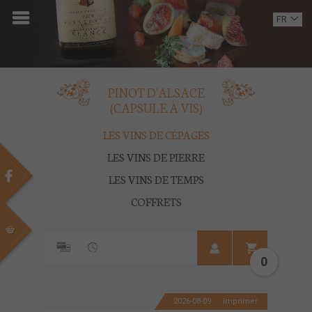
ACCUEIL
FR
EN
DOMAINE
OENOTOURISME
PINOT D'ALSACE
(CAPSULE À VIS)
VINS
LES VINS DE CÉPAGES
BOUTIQUE
LES VINS DE PIERRE
LES VINS DE TEMPS
MULTIMEDIA
COFFRETS
PRESSE
PARTENAIRES
0
ACTUALITÉS
2026-08-09
Imprimer
CONTACT