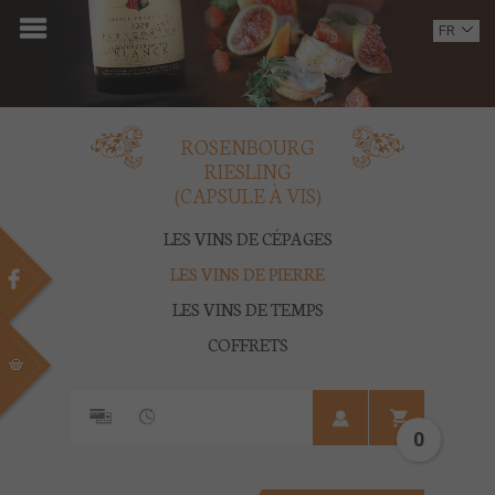
ACCUEIL
FR
EN
DOMAINE
OENOTOURISME
ROSENBOURG
RIESLING
VINS
(CAPSULE À VIS)
BOUTIQUE
LES VINS DE CÉPAGES
LES VINS DE PIERRE
MULTIMEDIA
LES VINS DE TEMPS
PRESSE
COFFRETS
PARTENAIRES
0
ACTUALITÉS
CONTACT