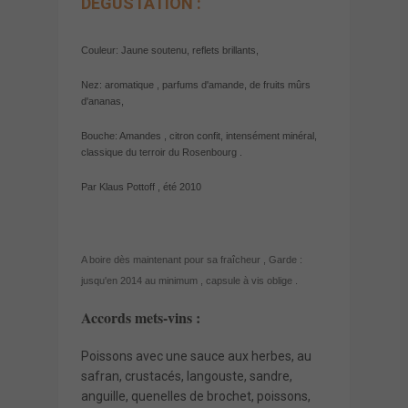
DÉGUSTATION :
Couleur: Jaune soutenu, reflets brillants,
Nez: aromatique , parfums d'amande, de fruits mûrs
d'ananas,
Bouche: Amandes , citron confit, intensément minéral,
classique du terroir du Rosenbourg .
Par Klaus Pottoff , été 2010
A boire dès maintenant pour sa fraîcheur , Garde :
jusqu'en 2014 au minimum , capsule à vis oblige .
Accords mets-vins :
Poissons avec une sauce aux herbes, au
safran, crustacés, langouste, sandre,
anguille, quenelles de brochet, poissons,