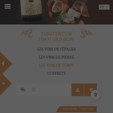
ACCUEIL
FR
EN
DOMAINE
OENOTOURISME
FURSTENTUM
PINOT GRIS (SGN)
VINS
LES VINS DE CÉPAGES
BOUTIQUE
LES VINS DE PIERRE
LES VINS DE TEMPS
MULTIMEDIA
COFFRETS
PRESSE
PARTENAIRES
0
ACTUALITÉS
2026-08-08
Imprimer
CONTACT