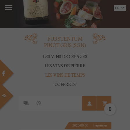
ACCUEIL
FR
EN
DOMAINE
OENOTOURISME
FURSTENTUM
PINOT GRIS (SGN)
VINS
LES VINS DE CÉPAGES
BOUTIQUE
LES VINS DE PIERRE
LES VINS DE TEMPS
MULTIMEDIA
COFFRETS
PRESSE
PARTENAIRES
0
ACTUALITÉS
2026-08-06
Imprimer
CONTACT