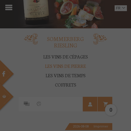
ACCUEIL
FR
EN
DOMAINE
OENOTOURISME
SOMMERBERG
RIESLING
VINS
LES VINS DE CÉPAGES
BOUTIQUE
LES VINS DE PIERRE
LES VINS DE TEMPS
MULTIMEDIA
COFFRETS
PRESSE
PARTENAIRES
0
ACTUALITÉS
2026-08-08
Imprimer
CONTACT