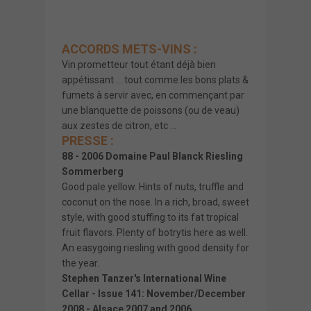
ACCORDS METS-VINS :
Vin prometteur tout étant déjà bien
appétissant … tout comme les bons plats &
fumets à servir avec, en commençant par
une blanquette de poissons (ou de veau)
aux zestes de citron, etc …
PRESSE :
88 - 2006 Domaine Paul Blanck Riesling
Sommerberg
Good pale yellow. Hints of nuts, truffle and
coconut on the nose. In a rich, broad, sweet
style, with good stuffing to its fat tropical
fruit flavors. Plenty of botrytis here as well.
An easygoing riesling with good density for
the year.
Stephen Tanzer's International Wine
Cellar - Issue 141: November/December
2008 - Alsace 2007 and 2006