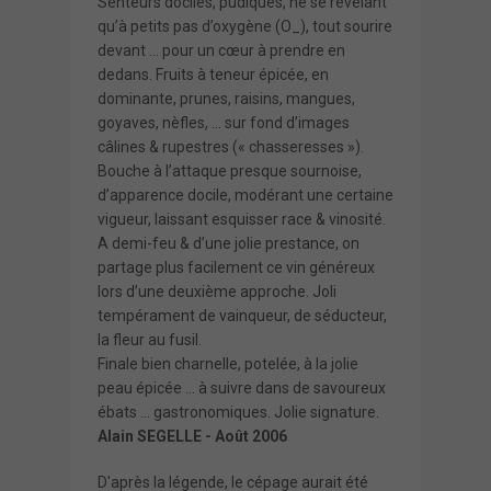
Senteurs dociles, pudiques, ne se révélant
qu’à petits pas d’oxygène (O_), tout sourire
devant … pour un cœur à prendre en
dedans. Fruits à teneur épicée, en
dominante, prunes, raisins, mangues,
goyaves, nèfles, … sur fond d’images
câlines & rupestres (« chasseresses »).
Bouche à l’attaque presque sournoise,
d’apparence docile, modérant une certaine
vigueur, laissant esquisser race & vinosité.
A demi-feu & d’une jolie prestance, on
partage plus facilement ce vin généreux
lors d’une deuxième approche. Joli
tempérament de vainqueur, de séducteur,
la fleur au fusil.
Finale bien charnelle, potelée, à la jolie
peau épicée … à suivre dans de savoureux
ébats … gastronomiques. Jolie signature.
Alain SEGELLE - Août 2006
D'après la légende, le cépage aurait été