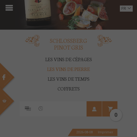
ACCUEIL
FR
EN
DOMAINE
OENOTOURISME
SCHLOSSBERG
PINOT GRIS
VINS
LES VINS DE CÉPAGES
BOUTIQUE
LES VINS DE PIERRE
LES VINS DE TEMPS
MULTIMEDIA
COFFRETS
PRESSE
PARTENAIRES
0
ACTUALITÉS
2026-08-08
Imprimer
CONTACT