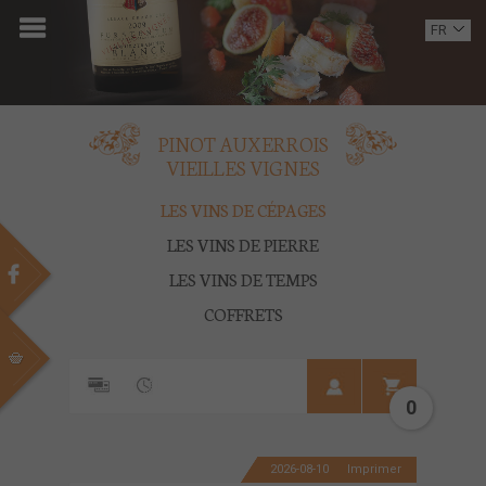
ACCUEIL
FR
EN
DOMAINE
OENOTOURISME
PINOT AUXERROIS
VIEILLES VIGNES
VINS
LES VINS DE CÉPAGES
BOUTIQUE
LES VINS DE PIERRE
LES VINS DE TEMPS
MULTIMEDIA
COFFRETS
PRESSE
PARTENAIRES
0
ACTUALITÉS
2026-08-10
Imprimer
CONTACT