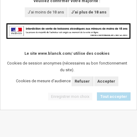
veuillez confirmer votre majorité :
J'ai moins de 18 ans
J'ai plus de 18 ans
Le site www.blanck.com/ utilise des cookies
Cookies de session anonymes (nécessaires au bon fonctionnement
du site).
SUIVEZ-NOUS !
Cookies de mesure d'audience
Refuser
Accepter
Enregistrer mon choix
Tout accepter
L'abus d'alcool est dangereux pour la santï¿½. A
consommer avec modï¿½ration.
Mentions légales
-
Plan du site