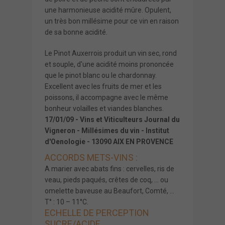
une harmonieuse acidité mûre. Opulent,
un très bon millésime pour ce vin en raison
de sa bonne acidité.
Le Pinot Auxerrois produit un vin sec, rond
et souple, d'une acidité moins prononcée
que le pinot blanc ou le chardonnay.
Excellent avec les fruits de mer et les
poissons, il accompagne avec le même
bonheur volailles et viandes blanches.
17/01/09 - Vins et Viticulteurs Journal du
Vigneron - Millésimes du vin - Institut
d'Oenologie - 13090 AIX EN PROVENCE
ACCORDS METS-VINS :
A marier avec abats fins : cervelles, ris de
veau, pieds paqués, crêtes de coq, … ou
omelette baveuse au Beaufort, Comté, …
T° : 10 – 11°C.
ECHELLE DE PERCEPTION
SUCRE/ACIDE