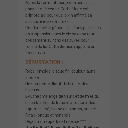
Après la fermentation, commence la
phase de l'élevage. Cette étape est
primordiale pour que le vin affirme sa
structure et ses arômes.
Pendant cette période, les fines particules
en suspension dans le vin se déposent
doucement au fond des cuves pour
former la lie. Cette dernière apporte du
gras au vin.
DÉGUSTATION :
Robe : limpide, disque fin, couleur jaune
intense.
Nez : superbe, floral, de la rose, des
biscuits.
Bouche : mélange de fleurs et de miel, du
biscuit, milieu de bouche structuré, des
agrumes, thé, tisane de plantes, praliné.
Finale longue et minérale.
Déjà un vin superbe et intense ***.
Uta Potthoff, Klaus Potthoff et Philippe