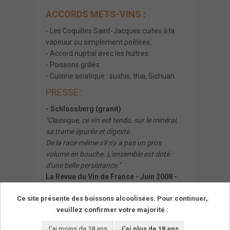
ACCORDS METS-VINS :
- Les Coquilles Saint-Jacques cuites à la
vapeuur ou simplement poêlées.
- Accord nuptial avec les huîtres.
- Poissons grillés.
- Cuisine asiatique : sushis, thai, Sichuan.
PRESSE :
- Schlossberg (granit)
"Classique, ce vin est tendu, sur le minéral,
sa trame épurée et digeste.
De la race même s'il n'y a pas un gros
volume en bouche. L'ensemble est doté
d'une belle persistance."
La Revue du Vin de France - Juin 2008 -
les 1600 plus grands vins du millésime
Ce site présente des boissons alcoolisées. Pour continuer,
2007.
veuillez confirmer votre majorité :
J'ai moins de 18 ans
J'ai plus de 18 ans