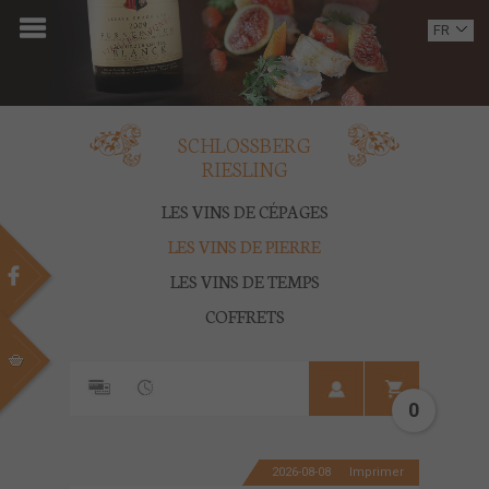
ACCUEIL
FR
EN
DOMAINE
OENOTOURISME
SCHLOSSBERG
RIESLING
VINS
LES VINS DE CÉPAGES
BOUTIQUE
LES VINS DE PIERRE
LES VINS DE TEMPS
MULTIMEDIA
COFFRETS
PRESSE
PARTENAIRES
0
ACTUALITÉS
2026-08-08
Imprimer
CONTACT