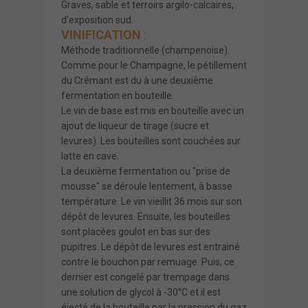
Graves, sable et terroirs argilo-calcaires,
d'exposition sud.
VINIFICATION
:
Méthode traditionnelle (champenoise).
Comme pour le Champagne, le pétillement
du Crémant est du à une deuxième
fermentation en bouteille.
Le vin de base est mis en bouteille avec un
ajout de liqueur de tirage (sucre et
levures). Les bouteilles sont couchées sur
latte en cave.
La deuxième fermentation ou "prise de
mousse" se déroule lentement, à basse
température. Le vin vieillit 36 mois sur son
dépôt de levures. Ensuite, les bouteilles
sont placées goulot en bas sur des
pupitres. Le dépôt de levures est entrainé
contre le bouchon par remuage. Puis, ce
dernier est congelé par trempage dans
une solution de glycol à -30°C et il est
éjecté de la bouteille par la pression du gaz