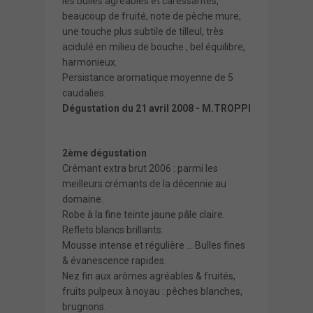
les bulles agréables et caressantes,
beaucoup de fruité, note de pêche mure,
une touche plus subtile de tilleul, très
acidulé en milieu de bouche , bel équilibre,
harmonieux.
Persistance aromatique moyenne de 5
caudalies.
Dégustation du 21 avril 2008 - M.TROPPI
2ème dégustation
Crémant extra brut 2006 : parmi les
meilleurs crémants de la décennie au
domaine.
Robe à la fine teinte jaune pâle claire.
Reflets blancs brillants.
Mousse
intense et régulière ... Bulles fines
& évanescence rapides.
Nez fin aux arômes agréables & fruités,
fruits pulpeux à noyau :
pêches blanches,
brugnons.