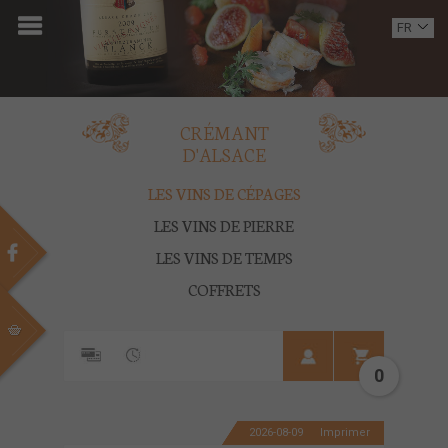
ACCUEIL
FR
EN
DOMAINE
OENOTOURISME
CRÉMANT
D'ALSACE
VINS
LES VINS DE CÉPAGES
BOUTIQUE
LES VINS DE PIERRE
LES VINS DE TEMPS
MULTIMEDIA
COFFRETS
PRESSE
PARTENAIRES
0
ACTUALITÉS
2026-08-09
Imprimer
CONTACT