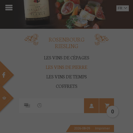
ACCUEIL
FR
EN
DOMAINE
OENOTOURISME
ROSENBOURG
RIESLING
VINS
LES VINS DE CÉPAGES
BOUTIQUE
LES VINS DE PIERRE
LES VINS DE TEMPS
MULTIMEDIA
COFFRETS
PRESSE
PARTENAIRES
0
ACTUALITÉS
2026-08-09
Imprimer
CONTACT