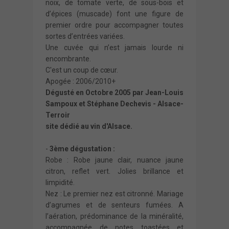
noix, de tomate verte, de sous-bois et
d’épices (muscade) font une figure de
premier ordre pour accompagner toutes
sortes d’entrées variées.
Une cuvée qui n’est jamais lourde ni
encombrante.
C'est un coup de cœur.
Apogée : 2006/2010+
Dégusté en Octobre 2005 par Jean-Louis
Sampoux et Stéphane Dechevis -
Alsace-
Terroir
site dédié au vin d'Alsace.
-
3ème dégustation :
Robe : Robe jaune clair, nuance jaune
citron, reflet vert. Jolies brillance et
limpidité.
Nez : Le premier nez est citronné. Mariage
d’agrumes et de senteurs fumées. A
l’aération, prédominance de la minéralité,
accompagnée de notes toastées et