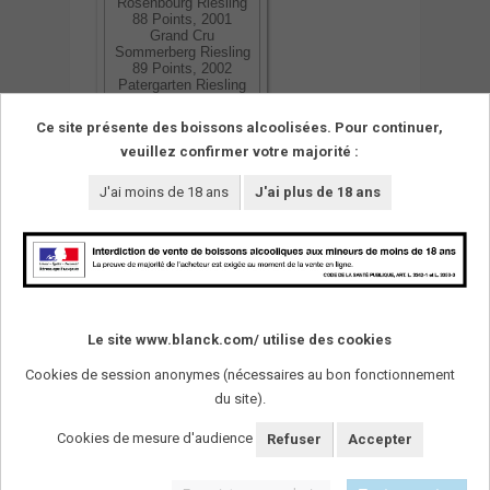
Rosenbourg Riesling
88 Points, 2001
Grand Cru
Sommerberg Riesling
89 Points, 2002
Patergarten Riesling
88 Points,2001 Pinot
Blanc 90 Points
Ce site présente des boissons alcoolisées. Pour continuer,
veuillez confirmer votre majorité :
13/11/2017
J'ai moins de 18 ans
J'ai plus de 18 ans
Le site www.blanck.com/ utilise des cookies
Cookies de session anonymes (nécessaires au bon fonctionnement
du site).
SUIVEZ-NOUS !
Cookies de mesure d'audience
Refuser
Accepter