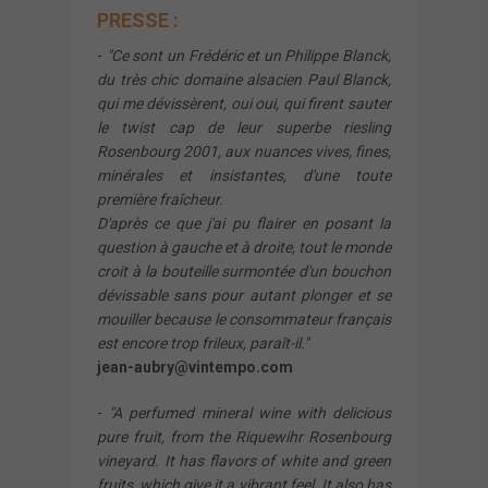
PRESSE :
-
"Ce sont un Frédéric et un Philippe Blanck,
du très chic domaine alsacien Paul Blanck,
qui me dévissèrent, oui oui, qui firent sauter
le twist cap
de leur superbe riesling
Rosenbourg 2001, aux nuances vives, fines,
minérales et insistantes, d'une toute
première fraîcheur.
D'après ce que j'ai pu flairer en posant la
question à gauche et à droite, tout le monde
croit à la bouteille surmontée d'un bouchon
dévissable sans pour autant plonger et se
mouiller because le consommateur français
est encore trop frileux, paraît-il."
jean-aubry@vintempo.com
-
"A perfumed mineral wine with delicious
pure fruit, from the Riquewihr Rosenbourg
vineyard. It has flavors of white and green
fruits, which give it a vibrant feel. It also has