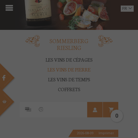
ACCUEIL
FR
EN
DOMAINE
OENOTOURISME
SOMMERBERG
RIESLING
VINS
LES VINS DE CÉPAGES
BOUTIQUE
LES VINS DE PIERRE
LES VINS DE TEMPS
MULTIMEDIA
COFFRETS
PRESSE
PARTENAIRES
0
ACTUALITÉS
2026-08-09
Imprimer
CONTACT