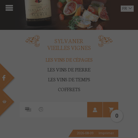
ACCUEIL
FR
EN
DOMAINE
OENOTOURISME
SYLVANER
VIEILLES VIGNES
VINS
LES VINS DE CÉPAGES
BOUTIQUE
LES VINS DE PIERRE
LES VINS DE TEMPS
MULTIMEDIA
COFFRETS
PRESSE
PARTENAIRES
0
ACTUALITÉS
2026-08-09
Imprimer
CONTACT