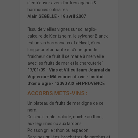
s’entr’ouvrir avec d’autres agapes &
harmonies culinaires.
Alain SEGELLE - 19 avril 2007
"Issu de vieilles vignes sur sol argilo-
calcaire de Kientzheim, le sylvaner Blanck
est un vin harmonieux et délicat, d'une
longueur étonnante et d'une grande
fraicheur de fruit. Il se marie à merveille
avec les fruits de mer et la charcuterie"
17/01/09 - Vins et Viticulteurs Journal du
Vigneron - Millésimes du vin - Institut
d'œnologie - 13090 AIX EN PROVENCE
ACCORDS METS-VINS :
Un plateau de fruits de mer digne de ce
nom.
Cuisine simple : salade, quiche au thon ,
aux légumes ou aux lardons.
Poisson grillé : thon ou espadon.
Sardines grillées, brochettes de gambas et