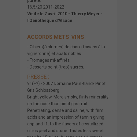
pureté.
16.5/20 2011-2022
Visite le 7 avril 2010 - Thierry Meyer -
l'Oenothèque d'Alsace
ACCORDS METS-VINS
:
- Gibiers(à plumes) de choix (faisans à la
vigneronne) et abats nobles.
- Fromages mi-affinés.
- Desserts point (trop) sucrés.
PRESSE :
91(+?) - 2007 Domaine Paul Blanck Pinot
Gris Schlossberg
Bright yellow. More smoky, flinty minerality
on the nose than pinot gris fruit.
Penetrating, dense and saline, with firm
acids and an impression of tannin giving
grip and lift to the flavors of crystallized
citrus peel and stone. Tastes less sweet