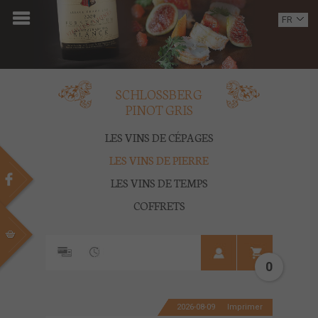
ACCUEIL
FR
EN
DOMAINE
OENOTOURISME
SCHLOSSBERG
PINOT GRIS
VINS
LES VINS DE CÉPAGES
BOUTIQUE
LES VINS DE PIERRE
LES VINS DE TEMPS
MULTIMEDIA
COFFRETS
PRESSE
PARTENAIRES
0
ACTUALITÉS
2026-08-09
Imprimer
CONTACT