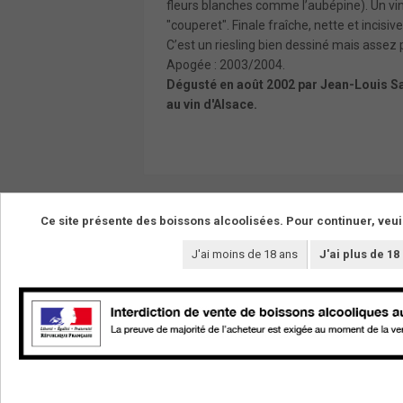
fleurs blanches comme l’aubépine). Un vi
"couperet". Finale fraîche, nette et incisiv
C’est un riesling bien dessiné mais assez 
Apogée : 2003/2004.
Dégusté en août 2002 par Jean-Louis S
au vin d'Alsace.
Ce site présente des boissons alcoolisées. Pour continuer, veui
J'ai moins de 18 ans
J'ai plus de 18