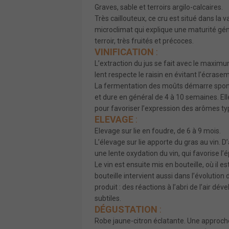
Graves, sable et terroirs argilo-calcaires.
Très caillouteux, ce cru est situé dans la 
microclimat qui explique une maturité gén
terroir, très fruités et précoces.
VINIFICATION
:
L’extraction du jus se fait avec le maxi
lent respecte le raisin en évitant l’écrasem
La fermentation des moûts démarre spont
et dure en général de 4 à 10 semaines. El
pour favoriser l’expression des arômes t
ELEVAGE
:
Elevage sur lie en foudre, de 6 à 9 mois.
L’élevage sur lie apporte du gras au vin. D
une lente oxydation du vin, qui favorise 
Le vin est ensuite mis en bouteille, où il 
bouteille intervient aussi dans l’évolution 
produit : des réactions à l’abri de l’air d
subtiles.
DÉGUSTATION
:
Robe jaune-citron éclatante. Une approche 