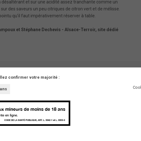
n désaltérant et sur une acidité assez tranchante comme un
e sur des saveurs un peu citriques de citron vert et de mélisse.
pointu qu’il faut impérativement réserver à table.
ampoux et Stéphane Dechevis -
Alsace-Terroir
, site dédié
llez confirmer votre majorité :
Cook
 ans