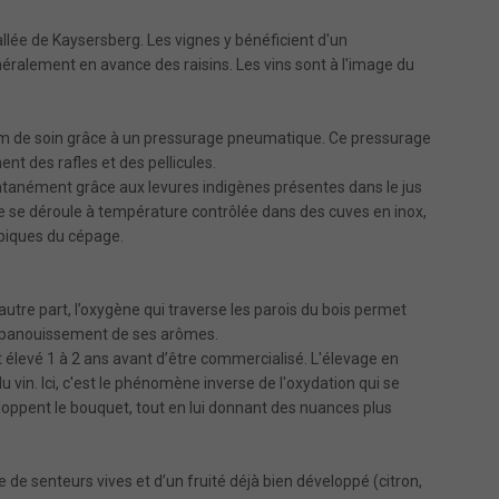
vallée de Kaysersberg. Les vignes y bénéficient d'un
éralement en avance des raisins. Les vins sont à l'image du
mum de soin grâce à un pressurage pneumatique. Ce pressurage
ent des rafles et des pellicules.
anément grâce aux levures indigènes présentes dans le jus
le se déroule à température contrôlée dans des cuves en inox,
ypiques du cépage.
’autre part, l’oxygène qui traverse les parois du bois permet
l’épanouissement de ses arômes.
est élevé 1 à 2 ans avant d’être commercialisé. L'élevage en
du vin. Ici, c'est le phénomène inverse de l'oxydation qui se
éveloppent le bouquet, tout en lui donnant des nuances plus
de senteurs vives et d’un fruité déjà bien développé (citron,