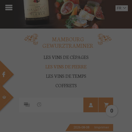
ACCUEIL
FR
EN
DOMAINE
OENOTOURISME
MAMBOURG
GEWURZTRAMINER
VINS
LES VINS DE CÉPAGES
BOUTIQUE
LES VINS DE PIERRE
LES VINS DE TEMPS
MULTIMEDIA
COFFRETS
PRESSE
PARTENAIRES
0
ACTUALITÉS
2026-08-08
Imprimer
CONTACT