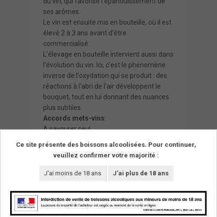
du vin, qui favorise l’épanouissement de
ses arômes.
Le vin est ensuite mis en bouteille, où il est
élevé 2 à 3 ans avant d’être
commercialisé.
L'élevage en bouteille intervient aussi dans
l’évolution du vin. Ici, c'est le phénomène
inverse de l'oxydation qui se produit : des
réactions à l’abri de l’air développent le
bouquet, tout en lui donnant des nuances
plus subtiles.
Accords mets-vins
:
A savourer seul.
Recommandé sur un fondant au chocolat
Ce site présente des boissons alcoolisées. Pour continuer,
noir corsé.
veuillez confirmer votre majorité :
J'ai moins de 18 ans
J'ai plus de 18 ans