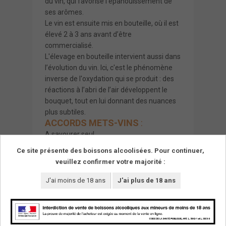
du vin, qui favorise l’épanouissement de
ses arômes.
Le vin est ensuite mis en bouteille, où il est
élevé 2 à 3 ans avant d’être
commercialisé.
L'élevage en bouteille intervient aussi dans
l’évolution du vin. Ici, c'est le phénomène
inverse de l'oxydation qui se produit : des
réactions à l’abri de l’air développent le
bouquet, tout en lui donnant des nuances
plus subtiles.
ACCORDS METS-VINS
:
A savourer seul.
Recommandé sur un fondant au chocolat
Ce site présente des boissons alcoolisées. Pour continuer,
noir corsé.
veuillez confirmer votre majorité :
J'ai moins de 18 ans
J'ai plus de 18 ans