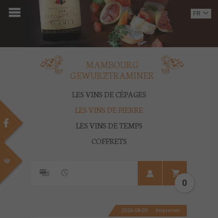
ACCUEIL
FR
EN
DOMAINE
OENOTOURISME
MAMBOURG
GEWURZTRAMINER
VINS
LES VINS DE CÉPAGES
BOUTIQUE
LES VINS DE PIERRE
LES VINS DE TEMPS
MULTIMEDIA
COFFRETS
PRESSE
PARTENAIRES
0
ACTUALITÉS
2026-08-09
Imprimer
CONTACT