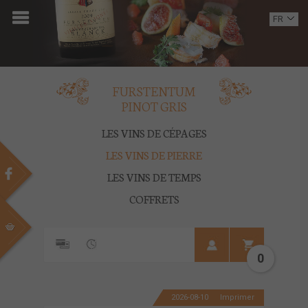
ACCUEIL
FR
EN
DOMAINE
OENOTOURISME
FURSTENTUM
PINOT GRIS
VINS
LES VINS DE CÉPAGES
BOUTIQUE
LES VINS DE PIERRE
LES VINS DE TEMPS
MULTIMEDIA
COFFRETS
PRESSE
PARTENAIRES
0
ACTUALITÉS
2026-08-10
Imprimer
CONTACT