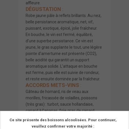
affleure.
DÉGUSTATION
:
Robe jaune pâle à reflets brillants. Au nez,
belle persistance.aromatique, net, vif,
puissant, exotique, épicé, jolie fraîcheur.
En bouche, le vin est fermé, équilibré,
d'une superbe persistance. Ce vin est
jeune, le gras supplante le tout, une légère
pointe d'amertume est présente (CO2),
belle acidité qui garantit un support
aromatique solide. L'attaque en bouche
est ferme, puis elle est suivie de rondeur,
et reste ensuite dominée par la fraîcheur.
ACCORDS METS-VINS
:
Gâteau de homard, ris de veau aux
morilles, fricassée de volailles, poissons
(très gras) : turbot, sauce hollandaise,
canard à l'ananas, foie gras de canard
(très aromatique ou préparé au Marc ou
Ce site présente des boissons alcoolisées. Pour continuer,
Sauternes).
veuillez confirmer votre majorité :