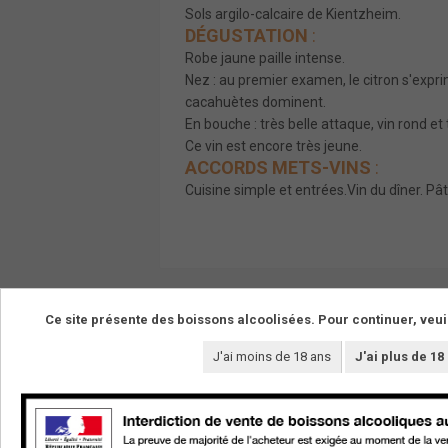
Sols argilo-calcaire de Kientzheim.
DÉGUSTATION
:
Robe jaune paille intense.
Nez : au premier examen, le citron s'expr
cacahuètes dominent.
En bouche : très belle attaque, vin rond et 
Ce vin est encore très jeune.
ACCORDS METS-VINS
:
Cuisine simple et entrées.Vin du dîner. Pâ
Ce site présente des boissons alcoolisées. Pour continuer, veui
J'ai moins de 18 ans
J'ai plus de 18