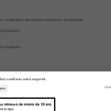
ime. A l'aération, des parfums de banane, de peaux de
très équilibré.
tés et salades.
llez confirmer votre majorité :
Cook
 ans