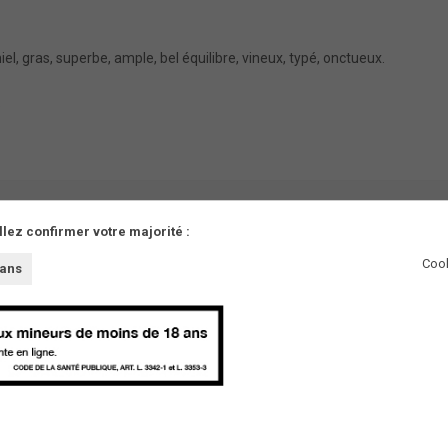
iel, gras, superbe, ample, bel équilibre, vineux, typé, onctueux.
.
llez confirmer votre majorité :
Cook
 ans