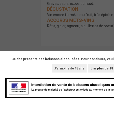
Graves, sable, exposition sud.
DÉGUSTATION
:
Vin encore fermé, beau fruit, très épicé, m
ACCORDS METS-VINS
:
Rôtis, gibier, agneau, aiguillettes de boeuf
Ce site présente des boissons alcoolisées. Pour continuer, veui
J'ai moins de 18 ans
J'ai plus de 18