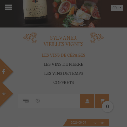
ACCUEIL
FR
EN
DOMAINE
OENOTOURISME
SYLVANER
VIEILLES VIGNES
VINS
LES VINS DE CÉPAGES
BOUTIQUE
LES VINS DE PIERRE
LES VINS DE TEMPS
MULTIMEDIA
COFFRETS
PRESSE
PARTENAIRES
0
ACTUALITÉS
2026-08-09
Imprimer
CONTACT