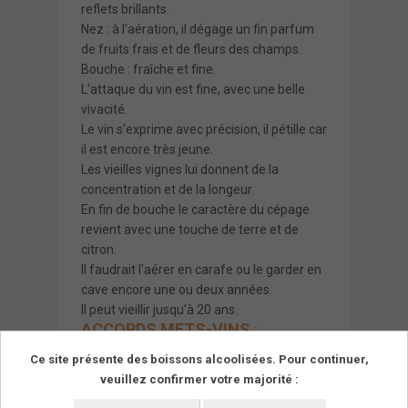
reflets brillants.
Nez : à l'aération, il dégage un fin parfum
de fruits frais et de fleurs des champs.
Bouche : fraîche et fine.
L'attaque du vin est fine, avec une belle
vivacité.
Le vin s'exprime avec précision, il pétille car
il est encore très jeune.
Les vieilles vignes lui donnent de la
concentration et de la longeur.
En fin de bouche le caractère du cépage
revient avec une touche de terre et de
citron.
Il faudrait l'aérer en carafe ou le garder en
cave encore une ou deux années.
Il peut vieillir jusqu'à 20 ans.
ACCORDS METS-VINS
:
Cuisine simple et entrées.Vin du dîner.
Ce site présente des boissons alcoolisées. Pour continuer,
Pâtés et salades.
veuillez confirmer votre majorité :