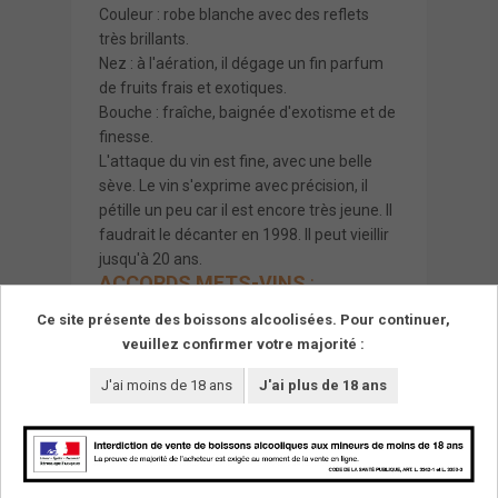
Couleur : robe blanche avec des reflets
très brillants.
Nez : à l'aération, il dégage un fin parfum
de fruits frais et exotiques.
Bouche : fraîche, baignée d'exotisme et de
finesse.
L'attaque du vin est fine, avec une belle
sève. Le vin s'exprime avec précision, il
pétille un peu car il est encore très jeune. Il
faudrait le décanter en 1998. Il peut vieillir
jusqu'à 20 ans.
ACCORDS METS-VINS
:
Salades tièdes, entrées, terrines,
Ce site présente des boissons alcoolisées. Pour continuer,
saumons, poissons fins.
veuillez confirmer votre majorité :
J'ai moins de 18 ans
J'ai plus de 18 ans