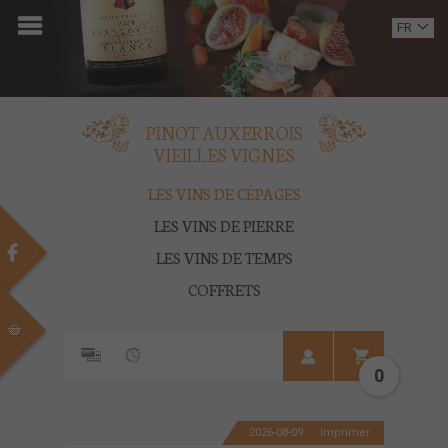
ACCUEIL
FR
EN
DOMAINE
OENOTOURISME
PINOT AUXERROIS
VIEILLES VIGNES
VINS
LES VINS DE CÉPAGES
BOUTIQUE
LES VINS DE PIERRE
LES VINS DE TEMPS
MULTIMEDIA
COFFRETS
PRESSE
PARTENAIRES
0
ACTUALITÉS
2026-08-09
Imprimer
CONTACT