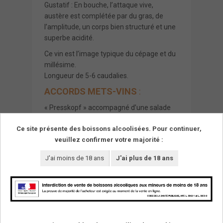
Gustatif : En bouche, l’attaque vive,
austère est complétée par du gras, de
l’amplitude, un corps bien structuré et une
superbe acidité.
Ce vin est l’image typique du cépage et du
millésime.
Longueur de 5-6 caudalies.
ACCORDS METS-VINS
:
« Presskopf » accompagné d’une salade
de radis.
Ce site présente des boissons alcoolisées. Pour continuer,
A boire par simple plaisir.
veuillez confirmer votre majorité :
J'ai moins de 18 ans
J'ai plus de 18 ans