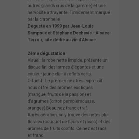
autres grands crus de la gamme) et une
nervosité attrayante. Timidement marqué
par la citronnelle.
Dégusté en 1999 par Jean-Louis
Sampoux et Stéphane Dechevis -
Alsace-
Terroir
, site dédié au vin d'Alsace.
2ème dégustation
Visuel : la robe nette limpide, présente un
disque fin, des larmes élégantes et une
couleur jaune clair à reflets verts.
Olfactif : Le premier nez très expressif
nous offre des arômes exotiques
(mangue, fruits de la passion) et
d’agrumes (citron pamplemousse,
oranges).Beau nez franc et vif.
Après aération, on y trouve des notes plus
florales (bouquet de fleurs et roses) et des
arômes de fruits confits. Ce nez est racé
et franc.