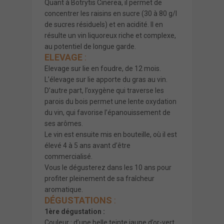
Quant à Botrytis Cinerea, il permet de
concentrer les raisins en sucre (30 à 80 g/l
de sucres résiduels) et en acidité. Il en
résulte un vin liquoreux riche et complexe,
au potentiel de longue garde.
ELEVAGE
:
Elevage sur lie en foudre, de 12 mois.
L’élevage sur lie apporte du gras au vin.
D’autre part, l’oxygène qui traverse les
parois du bois permet une lente oxydation
du vin, qui favorise l’épanouissement de
ses arômes.
Le vin est ensuite mis en bouteille, où il est
élevé 4 à 5 ans avant d’être
commercialisé.
Vous le dégusterez dans les 10 ans pour
profiter pleinement de sa fraîcheur
aromatique.
DÉGUSTATIONS
:
1ère dégustation :
Couleur : d’une belle teinte jaune d’or-vert