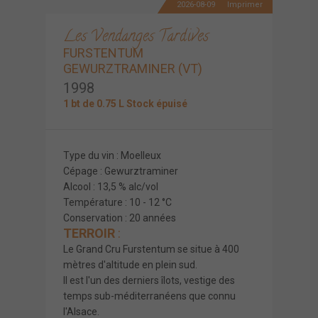
2026-08-09
Imprimer
Les Vendanges Tardives
FURSTENTUM
GEWURZTRAMINER (VT)
1998
1 bt de 0.75 L Stock épuisé
Type du vin : Moelleux
Cépage : Gewurztraminer
Alcool : 13,5 % alc/vol
Température : 10 - 12 °C
Conservation : 20 années
TERROIR
:
Le Grand Cru Furstentum se situe à 400
mètres d'altitude en plein sud.
Il est l'un des derniers îlots, vestige des
temps sub-méditerranéens que connu
l'Alsace.