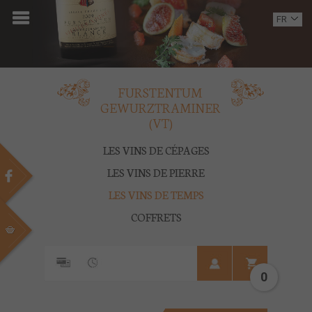
ACCUEIL
FR
EN
DOMAINE
OENOTOURISME
FURSTENTUM
GEWURZTRAMINER
VINS
(VT)
BOUTIQUE
LES VINS DE CÉPAGES
LES VINS DE PIERRE
MULTIMEDIA
LES VINS DE TEMPS
PRESSE
COFFRETS
PARTENAIRES
0
ACTUALITÉS
CONTACT