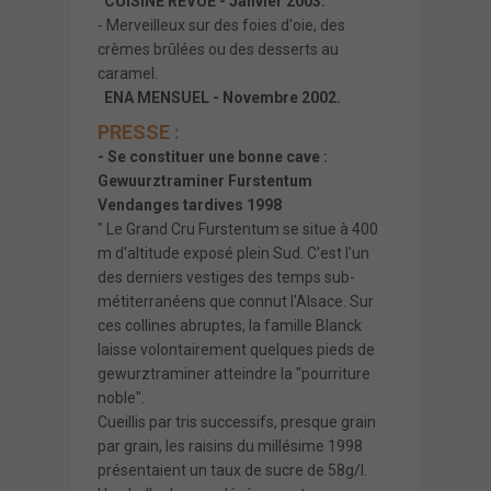
CUISINE REVUE - Janvier 2003.
- Merveilleux sur des foies d'oie, des
crèmes brûlées ou des desserts au
caramel.
ENA MENSUEL - Novembre 2002.
PRESSE :
- Se constituer une bonne cave :
Gewuurztraminer Furstentum
Vendanges tardives 1998
" Le Grand Cru Furstentum se situe à 400
m d'altitude exposé plein Sud. C'est l'un
des derniers vestiges des temps sub-
métiterranéens que connut l'Alsace. Sur
ces collines abruptes, la famille Blanck
laisse volontairement quelques pieds de
gewurztraminer atteindre la "pourriture
noble".
Cueillis par tris successifs, presque grain
par grain, les raisins du millésime 1998
présentaient un taux de sucre de 58g/l.