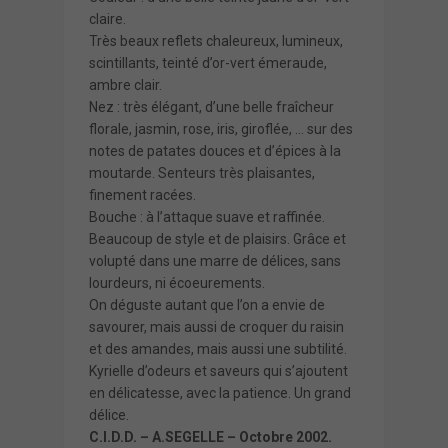
claire.
Très beaux reflets chaleureux, lumineux,
scintillants, teinté d’or-vert émeraude,
ambre clair.
Nez : très élégant, d’une belle fraîcheur
florale, jasmin, rose, iris, giroflée, … sur des
notes de patates douces et d’épices à la
moutarde. Senteurs très plaisantes,
finement racées.
Bouche : à l’attaque suave et raffinée.
Beaucoup de style et de plaisirs. Grâce et
volupté dans une marre de délices, sans
lourdeurs, ni écoeurements.
On déguste autant que l’on a envie de
savourer, mais aussi de croquer du raisin
et des amandes, mais aussi une subtilité.
Kyrielle d’odeurs et saveurs qui s’ajoutent
en délicatesse, avec la patience. Un grand
délice.
C.I.D.D. – A.SEGELLE – Octobre 2002.