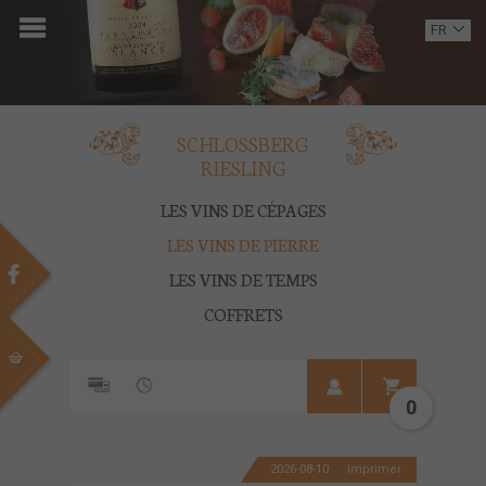
ACCUEIL
FR
EN
DOMAINE
OENOTOURISME
SCHLOSSBERG
RIESLING
VINS
LES VINS DE CÉPAGES
BOUTIQUE
LES VINS DE PIERRE
LES VINS DE TEMPS
MULTIMEDIA
COFFRETS
PRESSE
PARTENAIRES
0
ACTUALITÉS
2026-08-10
Imprimer
CONTACT