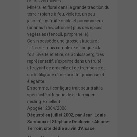
reflets vert-olives.
Minéral et floral dans la grande tradition du
terroir (pierre à feu, violette, un peu
jasmin), un fruité noble et parcimonieux
(ananas frais, citronné) plus des épices
végétales (fenouil, pimprenelle).
Ce vin possède une grosse structure :
filiforme, mais complexe et longue à la
fois. Svelte et étiré, ce Schlossberg, très
représentatif, s’exprime dans un fruité
attrayant de groseille et de framboise et
sur le filigrane d’une acidité gracieuse et
élégante.
En somme, il configure trait pour trait la
spécificité attendue de ce terroir en
riesling. Excellent.
Apogée : 2004/2006.
Dégusté en juillet 2002, par Jean-Louis
Sampoux et Stéphane Dechevis -
Alsace-
Terroir
, site dédié au vin d'Alsace.