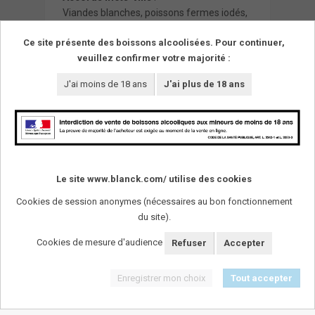
Viandes blanches, poissons fermes iodés,
le bar. De préférence en automne ou en
Ce site présente des boissons alcoolisées. Pour continuer,
début d’hiver.
veuillez confirmer votre majorité :
J'ai moins de 18 ans
J'ai plus de 18 ans
Le site www.blanck.com/ utilise des cookies
Cookies de session anonymes (nécessaires au bon fonctionnement
du site).
SUIVEZ-NOUS !
Cookies de mesure d'audience
Refuser
Accepter
Enregistrer mon choix
Tout accepter
L'abus d'alcool est dangereux pour la santï¿½. A
consommer avec modï¿½ration.