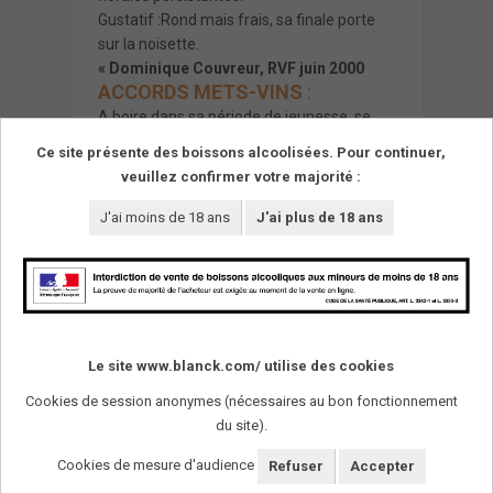
Gustatif :Rond mais frais, sa finale porte
sur la noisette.
« Dominique Couvreur, RVF juin 2000
ACCORDS METS-VINS
:
A boire dans sa période de jeunesse, se
positionne parfaitement comme vin de
Ce site présente des boissons alcoolisées. Pour continuer,
soif.
veuillez confirmer votre majorité :
J'ai moins de 18 ans
J'ai plus de 18 ans
Le site www.blanck.com/ utilise des cookies
Cookies de session anonymes (nécessaires au bon fonctionnement
du site).
SUIVEZ-NOUS !
Cookies de mesure d'audience
Refuser
Accepter