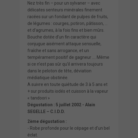
Nez très fin – pour un sylvaner – avec
délicates senteurs minérales finement
racées sur un fondant de pulpes de fruits,
de légumes : courges, potiron, pâtisson, …
et d’agrumes, à la fois fins et bien mûrs.
Bouche dotée d’un fin caractère qui
conjugue aisément attaque sensuelle,
fraîche et sans arrogance, et un
tempérament positif de gagneur …. Même
si ce n’est pas sûr qu’il arrivera toujours
dans le peloton de tête, déviation
médiatique obstinée.
A suivre en toute quiétude de 3 à 5 ans et
+ sur produits iodés et cuisson à la vapeur
« tandoori »
Dégustation : 5 juillet 2002 - Alain
SEGELLE – C.I.D.D.
2ème dégustation :
- Robe profonde pour le cépage et d'un bel
éclat.