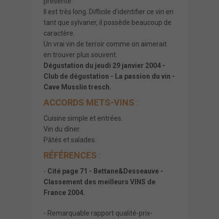
présente.
Il est très long. Difficile d'identifier ce vin en
tant que sylvaner, il possède beaucoup de
caractère.
Un vrai vin de terroir comme on aimerait
en trouver plus souvent.
Dégustation du jeudi 29 janvier 2004 -
Club de dégustation - La passion du vin -
Cave Musslin tresch.
ACCORDS METS-VINS
:
Cuisine simple et entrées.
Vin du dîner.
Pâtés et salades.
RÉFÉRENCES
:
-
Cité page 71 - Bettane&Desseauve -
Classement des meilleurs VINS de
France 2004.
- Remarquable rapport qualité-prix-