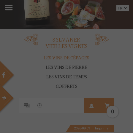
ACCUEIL
FR
EN
DOMAINE
OENOTOURISME
SYLVANER
VIEILLES VIGNES
VINS
LES VINS DE CÉPAGES
BOUTIQUE
LES VINS DE PIERRE
LES VINS DE TEMPS
MULTIMEDIA
COFFRETS
PRESSE
PARTENAIRES
0
ACTUALITÉS
2026-08-09
Imprimer
CONTACT