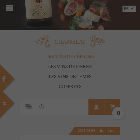
ACCUEIL
FR
EN
DOMAINE
OENOTOURISME
CHASSELAS
VINS
LES VINS DE CÉPAGES
LES VINS DE PIERRE
BOUTIQUE
LES VINS DE TEMPS
MULTIMEDIA
COFFRETS
PRESSE
PARTENAIRES
0
ACTUALITÉS
2026-08-09
Imprimer
CONTACT