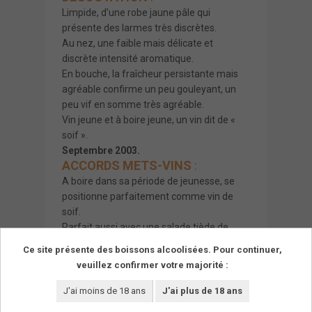
Limpide, d’une robe jaune pâle qui
présente des larmes très discrètes.
Au nez, une faible mais délicate et
discrète intensité aromatique.
En bouche, la fraîcheur persistante mais
agréable confirme un peu gouleyant, un
peu vif en somme très agréable.
Vin jeune et à boire jeune, un vin dit de «
soif ».
Septembre 2003.
ACCORDS METS-VINS
:
A boire dans sa période de jeunesse, se
positionne parfaitement comme vin de
soif.
Parfait aussi avec une salade tiède de
carottes et navets ou encore une jardinière
Ce site présente des boissons alcoolisées. Pour continuer,
de légumes.
veuillez confirmer votre majorité :
J'ai moins de 18 ans
J'ai plus de 18 ans