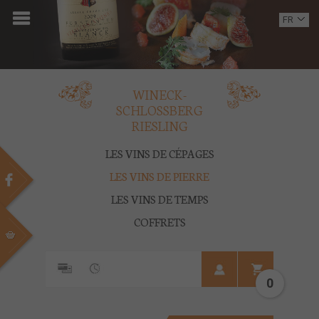
ACCUEIL
FR
EN
DOMAINE
OENOTOURISME
WINECK-
SCHLOSSBERG
VINS
RIESLING
BOUTIQUE
LES VINS DE CÉPAGES
LES VINS DE PIERRE
MULTIMEDIA
LES VINS DE TEMPS
PRESSE
COFFRETS
PARTENAIRES
0
ACTUALITÉS
CONTACT