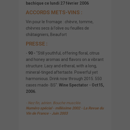
bachique ce lundi 27 février 2006
ACCORDS METS-VINS :
Vin pour le fromage : chèvre, tomme,
chèvres secs à l'olive ou feuilles de
châtaigniers, Beaufort
PRESSE :
-
90 -
"Still youthful, offering floral, citrus
and honey aromas and flavors on a vibrant
structure. Lacy and etheral, with a long,
mineral-tinged aftertaste. Powerful yet
harmonious. Drink now through 2015. 550
cases made- BS".
Wine Spectator - Oct15,
2006.
- Nez fin, aérien. Bouche musclée.
Numéro spécial - millésime 2002 - La Revue du
Vin de France - Juin 2003