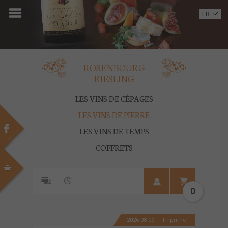
ACCUEIL
FR
EN
DOMAINE
OENOTOURISME
ROSENBOURG
RIESLING
VINS
LES VINS DE CÉPAGES
BOUTIQUE
LES VINS DE PIERRE
LES VINS DE TEMPS
MULTIMEDIA
COFFRETS
PRESSE
PARTENAIRES
0
ACTUALITÉS
2026-08-09
Imprimer
CONTACT