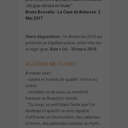
Joli gras vibrant en finale."
Bruno Bosselin - La Cave de Bobosse. 2
Mai 2017
3ème dégustation :
Un Auxerrois 2016 qui
présente un équilibre précis, entre très sec
et léger gras
. Bien + (+) - 10 mars 2019
ACCORDS METS-VINS :
A marier avec :
- cuisine et fumets de qualité : ferme ou
rivière.
- cervelles, ris de veau, ou omelette
baveuse au Beaufort, comté.
..."Du coup, ce petit blanc facile que l'on
destinait à l'apéritif se sent capable
d'affronter un beurre blanc, des calamars
à l'encre, des palourdes sautées au thym,