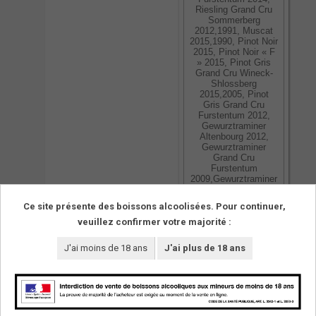
Riesling Grand Cru
Sommerberg
2012,1991, Muscat
2015,1990, Pinot Noir
2015, Pinot Noir « F
» 2015, Pinot Gris
Grand Cru Wineck-
Shlossberg
2015,2005, Pinot
Gris Grand Cru
Furstentum 2012,
Gewurztraminer
Altenbourg 2012,
Gewurztraminer
Grand Cru
Furstentum
2009,Gewurztraminer
Grand Cru Mambourg
2011
Ce site présente des boissons alcoolisées. Pour continuer,
veuillez confirmer votre majorité :
02/05/2017
J'ai moins de 18 ans
J'ai plus de 18 ans