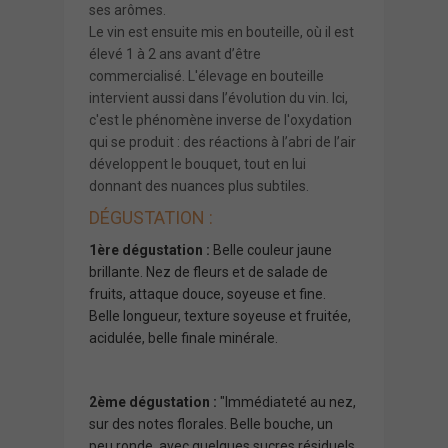
ses arômes.
Le vin est ensuite mis en bouteille, où il est
élevé 1 à 2 ans avant d’être
commercialisé. L'élevage en bouteille
intervient aussi dans
l’évolution du vin
. Ici,
c'est le phénomène inverse de l'oxydation
qui se produit : des réactions à l’abri de l’air
développent le bouquet, tout en lui
donnant des nuances plus subtiles.
DÉGUSTATION :
1ère dégustation :
Belle couleur jaune
brillante.
Nez de fleurs et de salade de
fruits,
attaque douce, soyeuse et fine.
Belle longueur, texture soyeuse et fruitée,
acidulée, belle finale minérale.
2ème dégustation :
"Immédiateté au nez,
sur des notes florales. Belle bouche, un
peu ronde, avec quelques sucres résiduels.