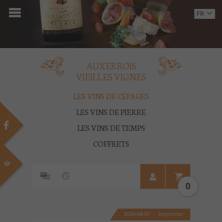
ACCUEIL
FR
EN
DOMAINE
OENOTOURISME
AUXERROIS
VIEILLES VIGNES
VINS
LES VINS DE CÉPAGES
BOUTIQUE
LES VINS DE PIERRE
LES VINS DE TEMPS
MULTIMEDIA
COFFRETS
PRESSE
PARTENAIRES
0
ACTUALITÉS
2026-08-07
Imprimer
CONTACT