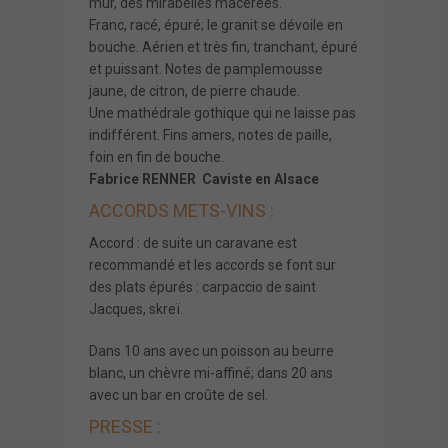
mûr, des mirabelles macérées.
Franc, racé, épuré; le granit se dévoile en
bouche. Aérien et très fin, tranchant, épuré
et puissant. Notes de pamplemousse
jaune, de citron, de pierre chaude.
Une mathédrale gothique qui ne laisse pas
indifférent. Fins amers, notes de paille,
foin en fin de bouche.
Fabrice RENNER Caviste en Alsace
ACCORDS METS-VINS :
Accord : de suite un caravane est
recommandé et les accords se font sur
des plats épurés : carpaccio de saint
Jacques, skreï.
Dans 10 ans avec un poisson au beurre
blanc, un chèvre mi-affiné; dans 20 ans
avec un bar en croûte de sel.
PRESSE :