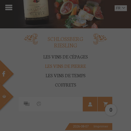
ACCUEIL
FR
EN
DOMAINE
OENOTOURISME
SCHLOSSBERG
RIESLING
VINS
LES VINS DE CÉPAGES
BOUTIQUE
LES VINS DE PIERRE
LES VINS DE TEMPS
MULTIMEDIA
COFFRETS
PRESSE
PARTENAIRES
0
ACTUALITÉS
2026-08-07
Imprimer
CONTACT